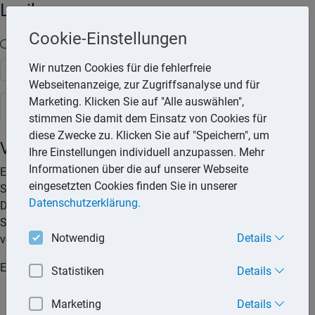
Lexika
Cookie-Einstellungen
Volltext-Suche in den Lexika
Wir nutzen Cookies für die fehlerfreie
Suchen
Webseitenanzeige, zur Zugriffsanalyse und für
Marketing. Klicken Sie auf "Alle auswählen",
Steuerlexikon
stimmen Sie damit dem Einsatz von Cookies für
diese Zwecke zu. Klicken Sie auf "Speichern", um
Vorläufige Steuerfestsetzung
Ihre Einstellungen individuell anzupassen. Mehr
Informationen über die auf unserer Webseite
Es gibt Fälle, in denen der Finanzbeamte vor Erlass des
eingesetzten Cookies finden Sie in unserer
Steuerbescheids nicht alle Unklarheiten beseitigen kann.
Datenschutzerklärung.
Damit Sie nicht monate- oder gar jahrelang auf Ihren
Steuerbescheid warten müssen, darf das Finanzamt einen
Notwendig
Details
vorläufigen Steuerbescheid erlassen.
Ein Steuerbescheid kann vorläufig ergehen, wenn
Statistiken
Details
ungewiss ist, ob und wann Verträge mit anderen Staaten
Marketing
Details
über die Besteuerung, die sich zugunsten des