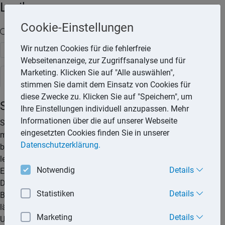
Lexika
Cookie-Einstellungen
Volltext-Suche in den Lexika
Wir nutzen Cookies für die fehlerfreie
Suchen
Webseitenanzeige, zur Zugriffsanalyse und für
Marketing. Klicken Sie auf "Alle auswählen",
Steuerlexikon
stimmen Sie damit dem Einsatz von Cookies für
diese Zwecke zu. Klicken Sie auf "Speichern", um
Steuervorauszahlungen
Ihre Einstellungen individuell anzupassen. Mehr
Informationen über die auf unserer Webseite
Steuern werden erst am Ende eines Veranlagungszeitraums –
eingesetzten Cookies finden Sie in unserer
meist ist dies das Kalenderjahr – festgesetzt. Jedoch sind
Datenschutzerklärung.
bereits vor der Steuerfestsetzung Vorauszahlungen zu
leisten. Die Höhe der Vorauszahlung richtet sich nach dem
Notwendig
Details
Einkommen, dass bei der letzten Veranlagung erzielt wurde.
Die meisten Vorauszahlungen sind vierteljährlich zu leisten.
Statistiken
Details
Bei der Umsatzsteuer kann sich auch ein kürzerer oder
längerer Zeitraum ergeben (vgl. Lexikon
Marketing
Details
Umsatzsteuer/Voranmeldung).