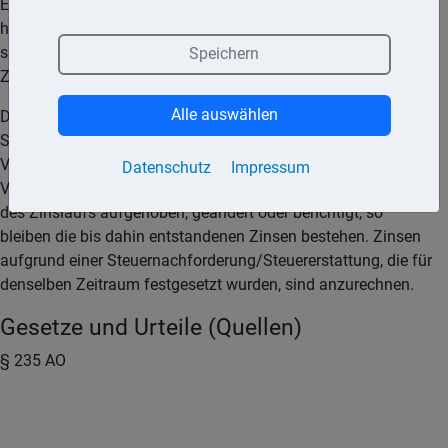
Erlangung des Steuervorteils, es sei denn, dass die
hinterzogenen Beträge ohne die Steuerhinterziehung erst
später fällig geworden wären. In diesem Fall ist der spätere
Speichern
Zeitpunkt maßgebend.
Alle auswählen
Der Zinslauf endet mit der Zahlung der hinterzogenen
Steuern. Für eine Zeit, für die die Zahlung gestundet oder die
Vollziehung ausgesetzt ist, werden Zinsen nach dieser
Datenschutz
Impressum
Vorschrift nicht erhoben. Wird der Steuerbescheid nach Ende
des Zinslaufs aufgehoben, geändert oder berichtigt, so
bleiben die bis dahin entstandenen Zinsen bestehen. Zinsen
aufgrund einer Steuernachforderung/Steuererstattung, die für
denselben Zeitraum festgesetzt wurden, sind anzurechnen.
Gesetze und Urteile (Quellen)
§ 235 AO