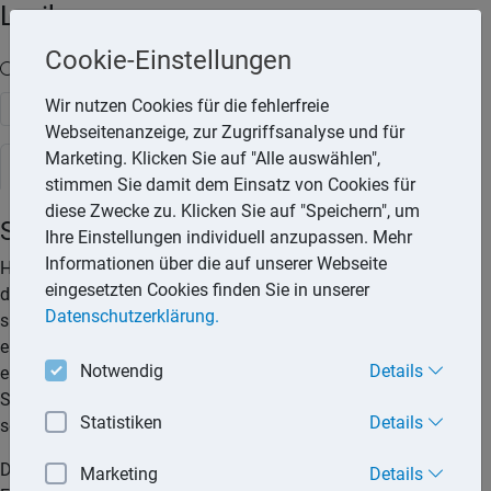
Lexika
Cookie-Einstellungen
Volltext-Suche in den Lexika
Wir nutzen Cookies für die fehlerfreie
Suchen
Webseitenanzeige, zur Zugriffsanalyse und für
Marketing. Klicken Sie auf "Alle auswählen",
Steuerlexikon
stimmen Sie damit dem Einsatz von Cookies für
diese Zwecke zu. Klicken Sie auf "Speichern", um
Steuerhinterziehung/Verzinsung
Ihre Einstellungen individuell anzupassen. Mehr
Informationen über die auf unserer Webseite
Hinterzogene Steuern sind zu verzinsen. Zinsschuldner ist
eingesetzten Cookies finden Sie in unserer
derjenige, zu dessen Vorteil die Steuern hinterzogen worden
Datenschutzerklärung.
sind. Wird die Steuerhinterziehung dadurch begangen, dass
ein anderer als der Steuerschuldner seine Verpflichtung,
Notwendig
Details
einbehaltene Steuern an die Finanzbehörde abzuführen oder
Steuern zu Lasten eines anderen zu entrichten, nicht erfüllt,
Statistiken
Details
so ist dieser Zinsschuldner.
Der Zinslauf beginnt mit dem Eintritt der Verkürzung oder der
Marketing
Details