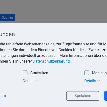
Suchen
lungen
die fehlerfreie Webseitenanzeige, zur Zugriffsanalyse und für Ma
stimmen Sie damit dem Einsatz von Cookies für diese Zwecke zu.
 Lebensführung zuzurechnen sind und nicht als Werbungskoste
instellungen individuell anzupassen. Mehr Informationen über di
ühren zu einer Verringerung der Steuerlast. Folgende Aufwen
inden Sie in unserer
Datenschutzerklärung.
trennt lebenden Ehegatten,
Statistiken
Marketi
pflichtungsgrund beruhen,
Details
Details
icherung, zur gesetzlichen Rentenversicherung und an die Bundesan
sum
Speichern
,