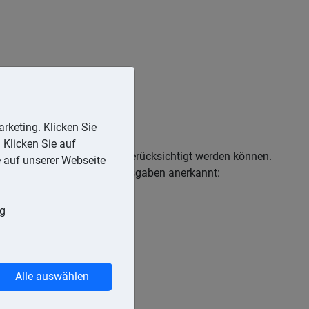
rketing. Klicken Sie
 Klicken Sie auf
n oder Betriebsausgaben berücksichtigt werden können.
e auf unserer Webseite
dungen werden als Sonderausgaben anerkannt:
ng
stalt für Arbeit,
Alle auswählen