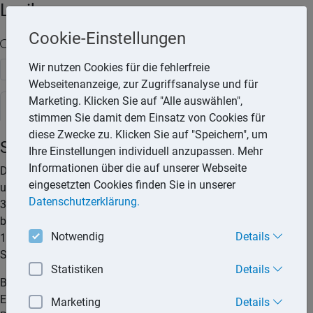
Lexika
Cookie-Einstellungen
Volltext-Suche in den Lexika
Wir nutzen Cookies für die fehlerfreie
Suchen
Webseitenanzeige, zur Zugriffsanalyse und für
Marketing. Klicken Sie auf "Alle auswählen",
Steuerlexikon
stimmen Sie damit dem Einsatz von Cookies für
diese Zwecke zu. Klicken Sie auf "Speichern", um
Solidaritätszuschlag
Ihre Einstellungen individuell anzupassen. Mehr
Informationen über die auf unserer Webseite
Der Solidaritätszuschlag wurde zum 01.07.1991 eingeführt
eingesetzten Cookies finden Sie in unserer
und betrug bis 30.6.1992 7,5 %. Im Zeitraum 01.07.1993 bis
Datenschutzerklärung.
31.12.1994 war der Solidaritätszuschlag abgeschafft, aber
bereits 1995 wieder eingeführt. In den Jahren 1995, 1996 und
Notwendig
Details
1997 galt ein Steuersatz von 7,5 %. Seit 1998 beträgt der
Solidaritätszuschlag 5,5 %.
Statistiken
Details
Bemessungsgrundlage für den Solidaritätszuschlag ist die
Einkommensteuer oder Körperschaftsteuer nach der
Marketing
Details