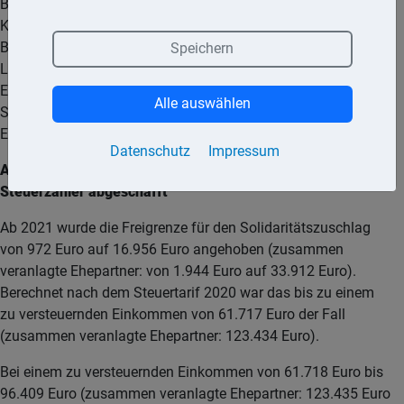
Berücksichtigung von Freibeträgen (unter anderem
Kinderfreibetrag). Beim Steuerabzug vom Arbeitslohn ist die
Bemessungsgrundlage die um Freibeträge verminderte
Speichern
Lohnsteuer. Der bei einer Vorauszahlung von
Einkommensteuer oder Körperschaftsteuer gezahlte
Alle auswählen
Solidaritätszuschlag wird bei der Veranlagung zur
Einkommensteuer/Körperschaftsteuer berücksichtigt.
Datenschutz
Impressum
Ab 2021: Solidaritätszuschlag wird für die meisten
Steuerzahler abgeschafft
Ab 2021 wurde die Freigrenze für den Solidaritätszuschlag
von 972 Euro auf 16.956 Euro angehoben (zusammen
veranlagte Ehepartner: von 1.944 Euro auf 33.912 Euro).
Berechnet nach dem Steuertarif 2020 war das bis zu einem
zu versteuernden Einkommen von 61.717 Euro der Fall
(zusammen veranlagte Ehepartner: 123.434 Euro).
Bei einem zu versteuernden Einkommen von 61.718 Euro bis
96.409 Euro (zusammen veranlagte Ehepartner: 123.435 Euro