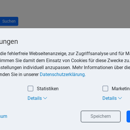
Suchen
lungen
die fehlerfreie Webseitenanzeige, zur Zugriffsanalyse und für Ma
stimmen Sie damit dem Einsatz von Cookies für diese Zwecke zu.
teilung der Steuerfolgen muss zwischen Leibrenten und Zeitrent
instellungen individuell anzupassen. Mehr Informationen über di
inden Sie in unserer
Datenschutzerklärung.
Statistiken
Marketi
r bezugsberechtigten Person ausgezahlt werden. Eine private Leib
Details
Details
rung von Renten bis 2040 schrittweise eingeführt. Damit sind 
 sondern mit einem Besteuerungsanteil von 50 %. Dieser Prozent
s 2 % und von 2021 bis 2040 um jeweils 1 %. Rentner, die im Ja
sum
Speichern