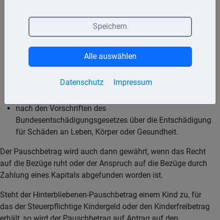
Hinterbliebenenbezüge für entsprechend anwendbar
erklärt, oder
Speichern
nach den Vorschriften über die gesetzliche
Unfallversicherung oder
Alle auswählen
nach den beamtenrechtlichen Vorschriften an
Hinterbliebene eines an den Folgen eines Dienstunfalls
Datenschutz
Impressum
verstorbenen Beamten oder
nach den Vorschriften des
Bundesentschädigungsgesetzes über die Entschädigung
für Schäden an Leben, Körper oder Gesundheit.
Der Pauschbetrag wird auch dann gewährt, wenn das Recht
auf die Bezüge ruht oder der Anspruch auf die Bezüge durch
Zahlung eines Kapitals abgefunden worden ist.
Steht der Hinterbliebenen-Pauschbetrag einem Kind zu, für
das der Steuerpflichtige Kindergeld oder den Kinderfreibetrag
erhält, so wird der Pauschbetrag auf Antrag auf den