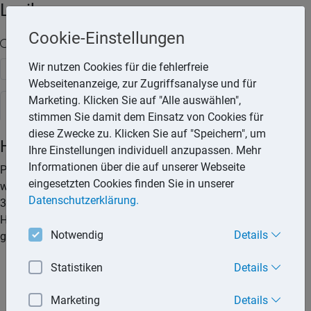
Lexika
Cookie-Einstellungen
Volltext-Suche in den Lexika
Wir nutzen Cookies für die fehlerfreie
Suchen
Webseitenanzeige, zur Zugriffsanalyse und für
Marketing. Klicken Sie auf "Alle auswählen",
Steuerlexikon
stimmen Sie damit dem Einsatz von Cookies für
diese Zwecke zu. Klicken Sie auf "Speichern", um
Hinterbliebenen-Pauschbetrag
Ihre Einstellungen individuell anzupassen. Mehr
Informationen über die auf unserer Webseite
Personen, denen laufende Hinterbliebenenbezüge bewilligt
eingesetzten Cookies finden Sie in unserer
worden sind, erhalten auf Antrag einen Pauschbetrag von
Datenschutzerklärung.
370,– € (Hinterbliebenen-Pauschbetrag), wenn die
Hinterbliebenenbezüge auf nachfolgenden Grundlagen
Notwendig
Details
gezahlt werden:
nach den Bundesversorgungsgesetz oder einem anderen
Statistiken
Details
Gesetz, das die Vorschriften des
Bundesversorgungsgesetzes über
Marketing
Details