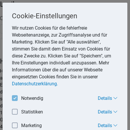
Lexika
Cookie-Einstellungen
Volltext-Suche in den Lexika
Wir nutzen Cookies für die fehlerfreie
Suchen
Webseitenanzeige, zur Zugriffsanalyse und für
Marketing. Klicken Sie auf "Alle auswählen",
Steuerlexikon
stimmen Sie damit dem Einsatz von Cookies für
diese Zwecke zu. Klicken Sie auf "Speichern", um
Handwerker
Ihre Einstellungen individuell anzupassen. Mehr
Informationen über die auf unserer Webseite
Handwerker, die selbstständig tätig sind, erzielen Einkünfte
eingesetzten Cookies finden Sie in unserer
aus Gewerbebetrieb. Sie können ihre Einkünfte durch die
Datenschutzerklärung.
Einnahmen-Überschussrechnung ermitteln. Zu beachten ist,
dass selbstständig tätige Handwerker, die keine
Notwendig
Details
sozialversicherungspflichtigen Arbeitnehmer beschäftigen,
der Rentenversicherungspflicht unterliegen. Sie müssen
Statistiken
Details
18,7 % ihrer Einkünfte in die Rentenkasse einzahlen.
Grundsätzlich wird der Regelbeitrag von 543,24 € (West) bzw.
Marketing
Details
471,24 € (Ost) erhoben, der sich aus den Bezugsgrößen von