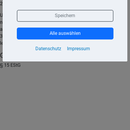
2.905,– € (West) und 2.520,– € (Ost) ableitet.
Unter Vorlage des Einkommensteuerbescheides kann bei
Speichern
niedrigeren oder höheren Einkünften vom Regelbeitrag
abgewichen werden. Berufsanfänger genießen die ersten
Alle auswählen
3 Jahre ohne Einkommensnachweis die Erleichterung,
lediglich den halben Regelbeitrag zahlen zu müssen.
Datenschutz
Impressum
Gesetze und Urteile (Quellen)
§ 15 EStG