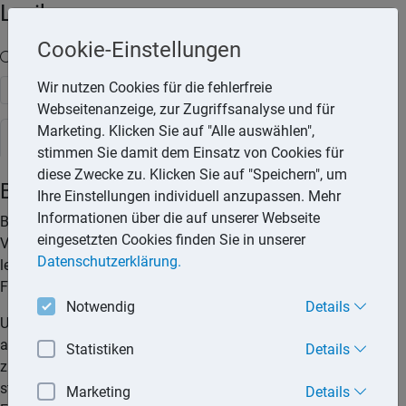
Lexika
Cookie-Einstellungen
Volltext-Suche in den Lexika
Wir nutzen Cookies für die fehlerfreie
Suchen
Webseitenanzeige, zur Zugriffsanalyse und für
Marketing. Klicken Sie auf "Alle auswählen",
Steuerlexikon
stimmen Sie damit dem Einsatz von Cookies für
diese Zwecke zu. Klicken Sie auf "Speichern", um
Behinderte
Ihre Einstellungen individuell anzupassen. Mehr
Informationen über die auf unserer Webseite
Behinderten Personen werden im Steuerrecht zahlreiche
eingesetzten Cookies finden Sie in unserer
Vergünstigungen eingeräumt, da sie nur vermindert
Datenschutzerklärung.
leistungsfähig sind und ihre Behinderung in den meisten
Fällen zusätzliche Kosten verursacht.
Notwendig
Details
Um Vergünstigung in Anspruch nehmen zu können, ist die
amtliche Feststellung der Behinderung notwendig. Hierfür
Statistiken
Details
zuständig ist das Versorgungsamt am Wohnsitz des
steuerpflichtigen Behinderten. Auf Antrag erfolgt dann die
Marketing
Details