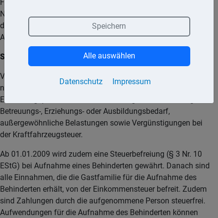
Feststellung der Behinderung sowie deren Schwere, der
Nachweis bestimmter gesundheitlicher Merkmale (ermöglicht
die Inanspruchnahme von Nachteilsausgleichen) und die
Speichern
Ausstellung eines Behindertenausweises.
Alle auswählen
Steuerliche Vergünstigungen
Vergünstigungen stehen Behinderten im Rahmen
Datenschutz
Impressum
nachfolgender steuerlicher Regelungen zu:
Entfernungspauschale, Kinderfreibetrag sowie Freibetrag für
Betreuungs-, Erziehungs- oder Ausbildungsbedarf,
außergewöhnliche Belastungen sowie Vergünstigungen bei
der Kraftfahrzeugsteuer.
Ab 01.01.2009 wird zudem eine Steuerbefreiung (§ 3 Nr. 10
EStG) bei Aufnahme eines Behinderten gewährt. Danach sind
alle Einnahmen, die die Gastfamilie für die Aufnahme des
Behinderten erhält, von der Einkommensteuer befreit. Zudem
sind Zahlungen durch die aufgenommene Person steuerfrei.
Aufwendungen für die Aufnahme des Behinderten können