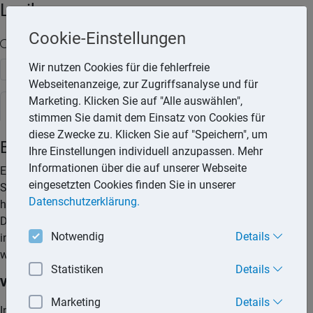
Lexika
Cookie-Einstellungen
Volltext-Suche in den Lexika
Wir nutzen Cookies für die fehlerfreie
Suchen
Webseitenanzeige, zur Zugriffsanalyse und für
Marketing. Klicken Sie auf "Alle auswählen",
Rechtslexikon
stimmen Sie damit dem Einsatz von Cookies für
diese Zwecke zu. Klicken Sie auf "Speichern", um
Bußgeldbescheid im Ausland
Ihre Einstellungen individuell anzupassen. Mehr
Informationen über die auf unserer Webseite
Ein Bußgeld im Ausland kann ganz schön teuer werden.
eingesetzten Cookies finden Sie in unserer
Schon bei geringen Vergehen fallen Bußgelder in der Regel
Datenschutzerklärung.
höher aus als bei vergleichbaren Verkehrsverstößen in
Deutschland. Ob ausländische Bußgeldbescheide allerdings
Notwendig
Details
in Deutschland vollstreckt werden können, hängt davon ab, in
welchem Land die Ordnungswidrigkeit begangen wurde.
Statistiken
Details
Verkehrsverstöße im EU-Ausland
Marketing
Details
Im Regelfall werden Autofahrer bei Verkehrsverstößen im