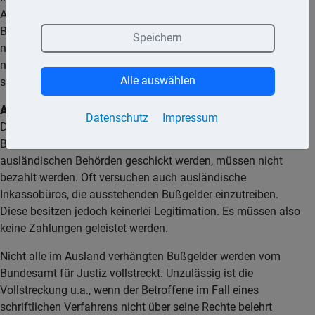
Ausland immer direkt vor Ort zur Kasse gebeten. Und wer kein
Bargeld dabei hat, der wird manchmal sogar bis zum
Speichern
nächsten Geldautomaten begleitet. Und wer immer noch
nicht zahlen kann, muss im Extremfall sein Auto erst einmal
Alle auswählen
stehen lassen.
Achtung:
Bußgeldbescheide aus EU-Ländern können auch in
Datenschutz
Impressum
Deutschland vollstreckt werden. Zuständig ist das
Bundesamt für Justiz in Bonn. Strafzettel, die direkt von
ausländischen Behörden geschickt werden, müssen nicht
bezahlt werden. Oft versuchen auch ausländische
Inkassobüros, die ausstehenden Bußgelder einzutreiben.
Diese besitzen jedoch keinerlei Legitimation. Es müssen also
keine Zahlungen geleistet werden.
Nicht alle im Ausland verhängten Bußgelder werden vom
Bundesamt für Justiz vollstreckt. Unzulässig ist die
Vollstreckung u.a., wenn der Betroffene im Fall eines
schriftlichen Verfahrens nicht über seine Rechte belehrt