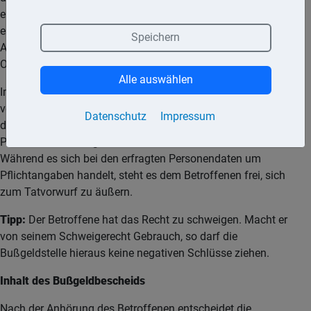
ein Ermittlungsverfahren wegen einer Ordnungswidrigkeit
eingeleitet wurde. Durch die Zusendung des
Speichern
Anhörungsbogens wird die Verjährung der
Ordnungswidrigkeit unterbrochen.
Alle auswählen
Im Anhörungsverfahren erhält der Betroffene Gelegenheit, zur
vorgeworfenen Ordnungswidrigkeit Stellung zu nehmen. In
Datenschutz
Impressum
diesem Zusammenhang ist zwischen den Angaben zur
Person und den Angaben zur Sache zu unterscheiden.
Während es sich bei den erfragten Personendaten um
Pflichtangaben handelt, steht es dem Betroffenen frei, sich
zum Tatvorwurf zu äußern.
Tipp:
Der Betroffene hat das Recht zu schweigen. Macht er
von seinem Schweigerecht Gebrauch, so darf die
Bußgeldstelle hieraus keine negativen Schlüsse ziehen.
Inhalt des Bußgeldbescheids
Nach der Anhörung des Betroffenen entscheidet die