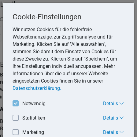
Lexika
Cookie-Einstellungen
Volltext-Suche in den Lexika
Wir nutzen Cookies für die fehlerfreie
Suchen
Webseitenanzeige, zur Zugriffsanalyse und für
Marketing. Klicken Sie auf "Alle auswählen",
Rechtslexikon
stimmen Sie damit dem Einsatz von Cookies für
diese Zwecke zu. Klicken Sie auf "Speichern", um
Bußgeldbescheid
Ihre Einstellungen individuell anzupassen. Mehr
Informationen über die auf unserer Webseite
Bei einer Ordnungswidrigkeit leitet die zuständige Behörde
eingesetzten Cookies finden Sie in unserer
regelmäßig ein Bußgeldverfahren ein. Im Bußgeldbescheid
Datenschutzerklärung.
werden die Höhe der Geldbuße und unter Umständen Punkte
im Fahreignungsregister und ein Fahrverbot festgesetzt.
Notwendig
Details
Anhörung
Statistiken
Details
Bevor ein Bußgeldbescheid erlassen wird, wird dem
Betroffenen zunächst der sogenannte Anhörungsbogen
Marketing
Details
übersandt. Darin wird ihm offiziell mitgeteilt, dass gegen ihn