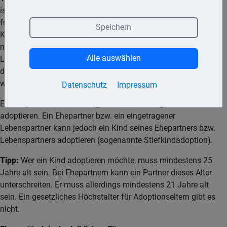
ist zunächst, dass die leiblichen Eltern das Kind zur Adoption
freigeben. Die Einwilligung kann erst erteilt werden, wenn das
Speichern
Kind acht Wochen alt ist. Die Adoption muss für das Kind zu
nachhaltig besseren persönlichen und rechtlichen
Alle auswählen
Lebensbedingungen führen und seine Interessen dürfen
durch die eigenen Kinder des Annehmenden nicht gefährdet
werden.
Datenschutz
Impressum
Ein Ehepaar kann ein Kind grundsätzlich nur gemeinsam
adoptieren. Ein Ehepartner bzw. ein eingetragener
Lebenspartner kann jedoch ein Kind seines Ehepartners bzw.
Lebenspartners adoptieren (sogenannte Stiefkindadoption).
Tipp:
Wer ein Kind adoptieren möchte, muss mindestens 25
Jahre alt sein. Bei Ehepartnern kann ein Partner dieses Alter
unterschreiten. Er muss allerdings mindestens 21 Jahre alt
sein. Ein gesetzliches Höchstalter für Adoptionseltern gibt es
nicht.