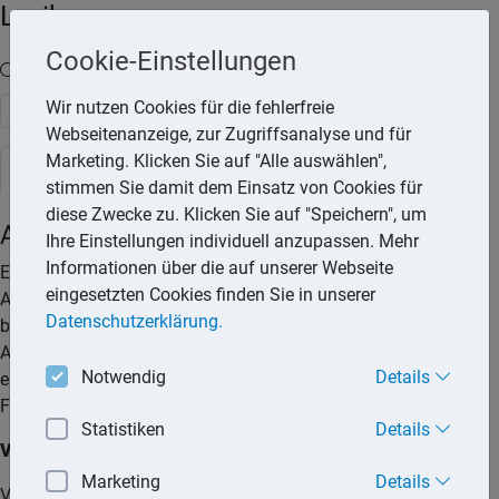
Lexika
Cookie-Einstellungen
Volltext-Suche in den Lexika
Wir nutzen Cookies für die fehlerfreie
Suchen
Webseitenanzeige, zur Zugriffsanalyse und für
Marketing. Klicken Sie auf "Alle auswählen",
Rechtslexikon
stimmen Sie damit dem Einsatz von Cookies für
diese Zwecke zu. Klicken Sie auf "Speichern", um
Adoption
Ihre Einstellungen individuell anzupassen. Mehr
Informationen über die auf unserer Webseite
Eine Adoption ist sowohl für das Kind als auch für die
eingesetzten Cookies finden Sie in unserer
Adoptiveltern ein einschneidendes Ereignis. Für das Kind
Datenschutzerklärung.
beginnt damit ein Leben in einer neuen Familie. Für die
Adoptiveltern besteht durch die Adoption Gelegenheit, eine
Notwendig
Details
eigene Familie zu gründen und einem Kind ein Leben in der
Familie zu ermöglichen.
Statistiken
Details
Voraussetzungen
Marketing
Details
Voraussetzung für die Adoption eines minderjährigen Kindes