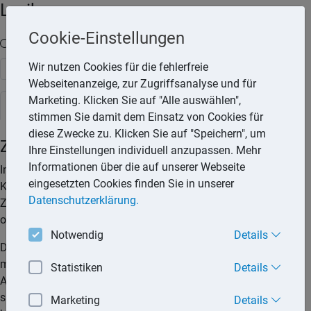
Lexika
Cookie-Einstellungen
Volltext-Suche in den Lexika
Wir nutzen Cookies für die fehlerfreie
Suchen
Webseitenanzeige, zur Zugriffsanalyse und für
Marketing. Klicken Sie auf "Alle auswählen",
Rechtslexikon
stimmen Sie damit dem Einsatz von Cookies für
diese Zwecke zu. Klicken Sie auf "Speichern", um
Zahnimplantat
Ihre Einstellungen individuell anzupassen. Mehr
Informationen über die auf unserer Webseite
Implantate sind künstliche Zahnwurzeln, die im
eingesetzten Cookies finden Sie in unserer
Kieferknochen verankert werden. Auf dem Implantat kann der
Datenschutzerklärung.
Zahnarzt später einen Zahnersatz aufsetzen, etwa eine Krone
oder eine Brücke.
Notwendig
Details
Die Kosten für ein Zahnimplantat und die Implantatoperation
muss der Versicherte regelmäßig selbst tragen. Nur in
Statistiken
Details
Ausnahmefällen, wenn schwerste Kieferdefekte vorhanden
sind und herkömmlicher Zahnersatz nicht möglich ist,
Marketing
Details