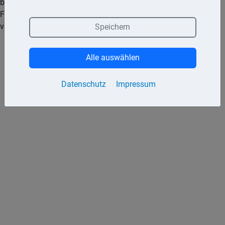
beteiligt sich die Kasse an den Kosten mit einem
Festzuschuss. Wie hoch dieser ausfällt, hängt grundsätzlich
vom Befund des Zahnarztes ab.
Speichern
Alle auswählen
Datenschutz
Impressum