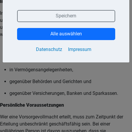
Inhalt
In einer Vorsorgevollmacht können dem Bevollmächtigten
Speichern
umfassende Vertretungsbefugnisse eingeräumt und so eine
unter Umständen notwendige rechtliche Betreuung vermieden
Alle auswählen
werden. Möglich ist u.a. die Vertretung
in Gesundheitsangelegenheiten,
Datenschutz
Impressum
bei pflegerischen Maßnahmen,
in Vermögensangelegenheiten,
gegenüber Behörden und Gerichten und
gegenüber Versicherungen, Banken und Sparkassen.
Persönliche Voraussetzungen
Wer eine Vorsorgevollmacht erteilt, muss zum Zeitpunkt der
Erteilung unbeschränkt geschäftsfähig sein. Bei einer
volljährigen Person ist davon auszugehen, dass sie