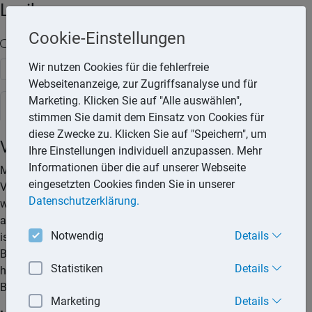
Lexika
Cookie-Einstellungen
Volltext-Suche in den Lexika
Wir nutzen Cookies für die fehlerfreie
Suchen
Webseitenanzeige, zur Zugriffsanalyse und für
Marketing. Klicken Sie auf "Alle auswählen",
Rechtslexikon
stimmen Sie damit dem Einsatz von Cookies für
diese Zwecke zu. Klicken Sie auf "Speichern", um
Vorsorgevollmacht
Ihre Einstellungen individuell anzupassen. Mehr
Informationen über die auf unserer Webseite
Mit einer Vorsorgevollmacht kann man im Voraus einen
eingesetzten Cookies finden Sie in unserer
Vertreter bevollmächtigen, Angelegenheiten zu erledigen,
Datenschutzerklärung.
wenn man dazu wegen einer Krankheit, eines Unfalls oder
altersbedingt nicht mehr oder nur noch teilweise in der Lage
Notwendig
Details
ist. Ohne eine solche Vollmacht besteht die Gefahr, dass der
Betroffene im Fürsorgefall rechtlich nicht mehr
Statistiken
Details
handlungsfähig ist und vom Betreuungsgericht eine
Betreuung angeordnet wird.
Marketing
Details