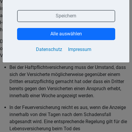
Versicherer anzeigen. Eine bestimmte Form für die Anzeige
ist gesetzlich nicht vorgeschrieben. Allerdings enthalten die
allgemeinen Versicherungsbedingungen in der Regel den
Speichern
Hinweis, dass die Schadensanzeige schriftlich zu erfolgen
habe.
Alle auswählen
Dem Versicherer muss der Schaden unverzüglich, das heißt
ohne schuldhaftes Zögern, mitgeteilt werden. Für einzelne
Datenschutz
Impressum
Versicherungsarten bestehen allerdings Sonderregelungen.
Bei der Haftpflichtversicherung muss der Umstand, dass
sich der Versicherte möglicherweise gegenüber einem
Dritten ersatzpflichtig gemacht hat oder dass ein Dritter
bereits gegen den Versicherten einen Anspruch erhebt,
innerhalb einer Woche angezeigt werden.
In der Feuerversicherung reicht es aus, wenn die Anzeige
innerhalb von drei Tagen nach dem Schadensfall
abgesandt wird. Eine entsprechende Regelung gilt für die
Lebensversicherung beim Tod des