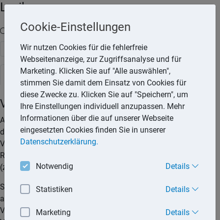
Lexika
Cookie-Einstellungen
Volltext-Suche in den Lexika
Wir nutzen Cookies für die fehlerfreie
Suchen
Webseitenanzeige, zur Zugriffsanalyse und für
Marketing. Klicken Sie auf "Alle auswählen",
Rechtslexikon
stimmen Sie damit dem Einsatz von Cookies für
diese Zwecke zu. Klicken Sie auf "Speichern", um
Versicherungsfall
Ihre Einstellungen individuell anzupassen. Mehr
Informationen über die auf unserer Webseite
Als Versicherungsfall wird das Ereignis bezeichnet, welches
eingesetzten Cookies finden Sie in unserer
die Leistungspflicht des Versicherers auslöst. Der
Datenschutzerklärung.
Versicherungsfall tritt ein, wenn die in einer
Risikobeschreibung genannten Voraussetzungen erfüllt sind
Notwendig
Details
(z. B. Einbruchdiebstahl bei einer Hausratversicherung).
Sobald der Versicherte erfährt, dass der Versicherungsfall,
Statistiken
Details
also das Ereignis, mit dessen Eintritt die Leistungspflicht des
Versicherers begründet ist, eingetreten ist, muss er dies dem
Marketing
Details