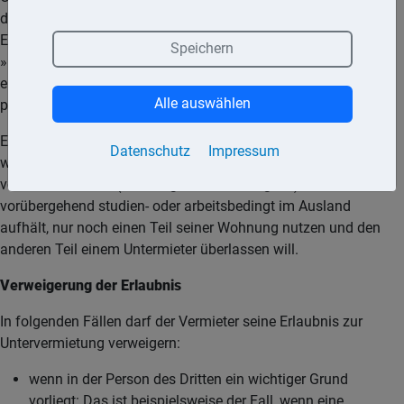
die Wohnung weiterzuvermieten. Einen Anspruch auf die
Erlaubnis des Vermieters hat der Mieter nur, wenn er ein
Speichern
»berechtigtes Interesse vorweisen kann. Das ist der Fall, wenn
er vernünftige und nachvollziehbare wirtschaftliche und/oder
Alle auswählen
persönliche Gründe anführen kann.
Ein berechtigtes Interesse an der Untervermietung liegt vor,
Datenschutz
Impressum
wenn sich das Einkommen des Mieters spürbar
verschlechtert hat (z. B. wegen Arbeitslosigkeit) oder er sich
vorübergehend studien- oder arbeitsbedingt im Ausland
aufhält, nur noch einen Teil seiner Wohnung nutzen und den
anderen Teil einem Untermieter überlassen will.
Verweigerung der Erlaubnis
In folgenden Fällen darf der Vermieter seine Erlaubnis zur
Untervermietung verweigern:
wenn in der Person des Dritten ein wichtiger Grund
vorliegt: Das ist beispielsweise der Fall, wenn eine