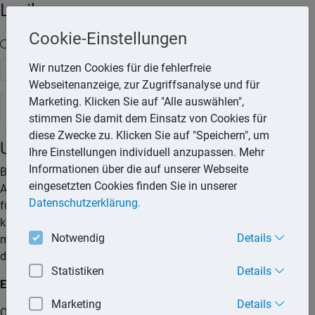
Lexika
Cookie-Einstellungen
Volltext-Suche in den Lexika
Wir nutzen Cookies für die fehlerfreie
Suchen
Webseitenanzeige, zur Zugriffsanalyse und für
Marketing. Klicken Sie auf "Alle auswählen",
Rechtslexikon
stimmen Sie damit dem Einsatz von Cookies für
diese Zwecke zu. Klicken Sie auf "Speichern", um
Untervermietung der Wohnung
Ihre Einstellungen individuell anzupassen. Mehr
Informationen über die auf unserer Webseite
Besondere Umstände (z. B. finanzielle Probleme wegen
eingesetzten Cookies finden Sie in unserer
Arbeitslosigkeit oder Auszug des Partners) können dazu
Datenschutzerklärung.
führen, dass sich der Miete seine Wohnung nicht mehr leisten
kann. Wenn er nicht ausziehen möchte, kann er sich die Miete
Notwendig
Details
mit einem Untermieter teilen. Aber Vorsicht: Der Vermieter hat
dabei ein Wörtchen mitzureden.
Statistiken
Details
Erlaubnis des Vermieters
Marketing
Details
Ohne Erlaubnis des Vermieters ist der Mieter nicht berechtigt,