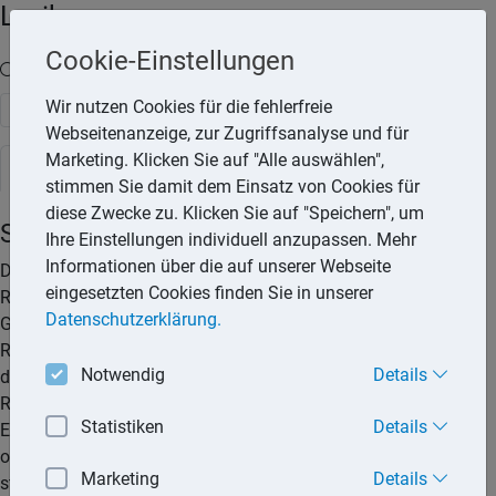
Lexika
Cookie-Einstellungen
Volltext-Suche in den Lexika
Wir nutzen Cookies für die fehlerfreie
Suchen
Webseitenanzeige, zur Zugriffsanalyse und für
Marketing. Klicken Sie auf "Alle auswählen",
Rechtslexikon
stimmen Sie damit dem Einsatz von Cookies für
diese Zwecke zu. Klicken Sie auf "Speichern", um
Stornierung der Pauschalreise
Ihre Einstellungen individuell anzupassen. Mehr
Informationen über die auf unserer Webseite
Der Reisende kann vor Reisebeginn jederzeit die gebuchte
eingesetzten Cookies finden Sie in unserer
Reise stornieren und vom Reisevertrag zurücktreten. Ein
Datenschutzerklärung.
Grund für den Rücktritt muss nicht vorliegen. Mit dem
Rücktritt vom Reisevertrag entfällt für den Reiseveranstalter
Notwendig
Details
der Anspruch auf den vereinbarten Reisepreis. Dem
Reiseveranstalter steht jedoch gesetzlich eine angemessene
Statistiken
Details
Entschädigung zu. Diese kann er entweder konkret berechnen
oder dem Reisenden eine Stornopauschale in Rechnung
Marketing
Details
stellen.