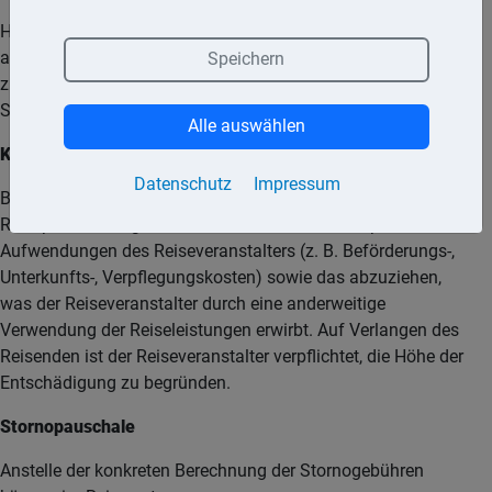
Hat der Reisende eine Reiserücktrittskosten-Versicherung
abgeschlossen und tritt er aus einem versicherten Grund
Speichern
zurück, übernimmt die Versicherung die anfallenden
Stornierungskosten.
Alle auswählen
Konkrete Berechnung der Stornierungsgebühren
Datenschutz
Impressum
Bei der konkreten Berechnung der Entschädigung ist vom
Reisepreis auszugehen. Von diesem sind die ersparten
Aufwendungen des Reiseveranstalters (z. B. Beförderungs-,
Unterkunfts-, Verpflegungskosten) sowie das abzuziehen,
was der Reiseveranstalter durch eine anderweitige
Verwendung der Reiseleistungen erwirbt. Auf Verlangen des
Reisenden ist der Reiseveranstalter verpflichtet, die Höhe der
Entschädigung zu begründen.
Stornopauschale
Anstelle der konkreten Berechnung der Stornogebühren