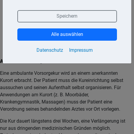
um eine Schwächung der Gesundheit zu vermeiden,
wenn diese in absehbarer Zeit voraussichtlich zu einer
Speichern
Krankheit führen würde,
um eine Krankheit zu verhüten oder die Verschlimmerung
Alle auswählen
zu vermeiden oder
um eine Pflegebedürftigkeit zu vermeiden.
Datenschutz
Impressum
Ambulante Vorsorgekur
Eine ambulante Vorsorgekur wird an einem anerkannten
Kurort erbracht. Der Patient muss die Kureinrichtung selbst
aussuchen und seinen Aufenthalt selbst organisieren. Für
Anwendungen am Kurort (z. B. Moorbäder,
Krankengymnastik, Massagen) muss der Patient eine
Verordnung seines behandelnden Arztes vor Ort vorlegen.
Die Kur dauert längstens drei Wochen, eine Verlängerung ist
nur aus dringenden medizinischen Gründen möglich.