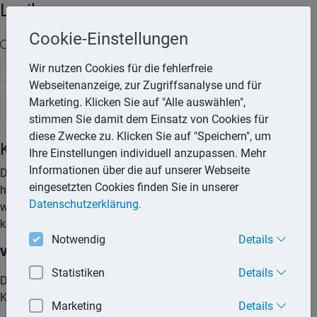
Lexika
Cookie-Einstellungen
Volltext-Suche in den Lexika
Wir nutzen Cookies für die fehlerfreie
Suchen
Webseitenanzeige, zur Zugriffsanalyse und für
Marketing. Klicken Sie auf "Alle auswählen",
Rechtslexikon
stimmen Sie damit dem Einsatz von Cookies für
diese Zwecke zu. Klicken Sie auf "Speichern", um
Kuren
Ihre Einstellungen individuell anzupassen. Mehr
Informationen über die auf unserer Webseite
Den Begriff »Kur« gibt es nicht mehr, gleichwohl hält er sich
eingesetzten Cookies finden Sie in unserer
hartnäckig in den Köpfen von Patienten und Ärzten. Heute
Datenschutzerklärung.
wird von sogenannten Vorsorgeleistungen gesprochen. Diese
können am Wohnort oder in einem Kurort erfolgen.
Notwendig
Details
Voraussetzungen
Statistiken
Details
Die Kosten für Vorsorgeleistungen oder -kuren werden von der
Krankenkasse übernommen,
Marketing
Details