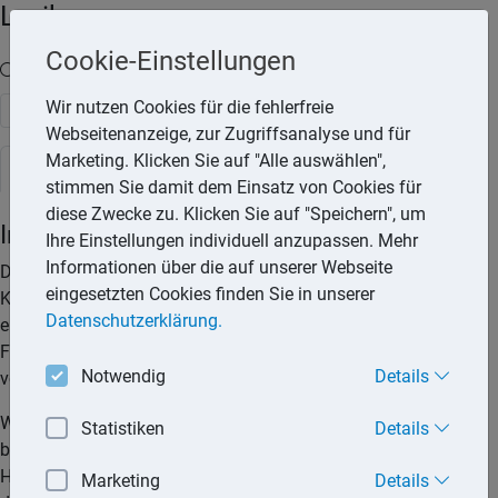
Lexika
Cookie-Einstellungen
Volltext-Suche in den Lexika
Wir nutzen Cookies für die fehlerfreie
Suchen
Webseitenanzeige, zur Zugriffsanalyse und für
Marketing. Klicken Sie auf "Alle auswählen",
Rechtslexikon
stimmen Sie damit dem Einsatz von Cookies für
diese Zwecke zu. Klicken Sie auf "Speichern", um
Insassen-Unfallversicherung
Ihre Einstellungen individuell anzupassen. Mehr
Informationen über die auf unserer Webseite
Die Insassen-Unfallversicherung ist eine Zusatz-Police zur
eingesetzten Cookies finden Sie in unserer
Kfz-Haftpflichtversicherung. Sie bietet Schutz, wenn Insassen
Datenschutzerklärung.
eines Fahrzeugs bei einem Unfall verletzt werden. In diesem
Fall zahlt die Versicherung bestimmte Leistungen in der
Notwendig
Details
vereinbarten Höhe.
Wer eine Insassenunfallversicherung abschließen will, sollte
Statistiken
Details
bedenken, dass bei einem fremdverschuldeten Unfall die
Haftpflichtversicherung des Unfallverursachers für Schäden
Marketing
Details