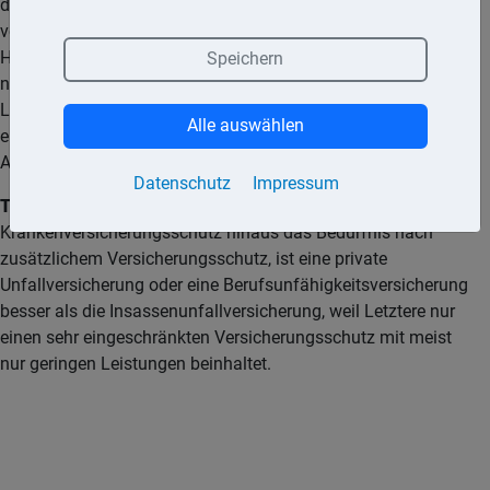
der Unfallopfer aufkommt. Und bei einem selbst
verschuldeten Unfall sind die Bei- und Mitfahrer über die Kfz-
Haftpflichtversicherung des Fahrers geschützt. Somit erhält
Speichern
nur der Fahrer bei einem selbst verschuldeten Unfall keine
Leistungen aus der Kfz-Haftpflichtversicherung. Er kann bei
Alle auswählen
einer Verletzung nur die eigene Krankenversicherung in
Anspruch nehmen.
Datenschutz
Impressum
Tipp:
Besteht für den Fahrer über den
Krankenversicherungsschutz hinaus das Bedürfnis nach
zusätzlichem Versicherungsschutz, ist eine private
Unfallversicherung oder eine Berufsunfähigkeitsversicherung
besser als die Insassenunfallversicherung, weil Letztere nur
einen sehr eingeschränkten Versicherungsschutz mit meist
nur geringen Leistungen beinhaltet.