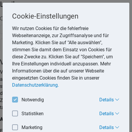
Lexika
Cookie-Einstellungen
Volltext-Suche in den Lexika
Wir nutzen Cookies für die fehlerfreie
Suchen
Webseitenanzeige, zur Zugriffsanalyse und für
Marketing. Klicken Sie auf "Alle auswählen",
Steuerlexikon
stimmen Sie damit dem Einsatz von Cookies für
diese Zwecke zu. Klicken Sie auf "Speichern", um
Verträge zwischen Angehörigen
Ihre Einstellungen individuell anzupassen. Mehr
Informationen über die auf unserer Webseite
Verträge zwischen nahen Angehörigen werden steuerlich nur
eingesetzten Cookies finden Sie in unserer
anerkannt, wenn sie dem sogenannten Fremdvergleich
Datenschutzerklärung.
standhalten. Damit müssen die vertraglichen Vereinbarungen
dem entsprechen, was zwischen fremden Dritten üblich ist.
Notwendig
Details
Zudem müssen die vertraglichen Vereinbarungen auch
tatsächlich durchgeführt werden.
Statistiken
Details
Arbeitsverträge:
Marketing
Details
Für die steuerliche Anerkennung von Arbeitsverträgen