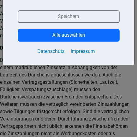
zwischen Angehörigen ist entscheidend, dass das
Arbeitsverhältnis ernsthaft vereinbart und entsprechend den
Speichern
Vereinbarungen auch tatsächlich durchgeführt wurde. Bei
Arbeitsverhältnissen zwischen Eltern und Kindern muss die
Alle auswählen
monatliche Mindestentlohnung 100,– € betragen.
Darlehensverträge:
Datenschutz
Impressum
Darlehensverträge zwischen nahen Angehörigen müssen zu
einem marktüblichen Zinssatz in Abhängigkeit von der
Laufzeit des Darlehens abgeschlossen werden. Auch die
einzelnen Vertragsgestaltungen (Sicherheiten, Laufzeit,
Fälligkeit, Verspätungszuschläge) müssen den
Darlehensverträgen zwischen Fremden entsprechen. Des
Weiteren müssen die vertraglich vereinbarten Zinszahlungen
sowie Tilgungen fristgerecht erfolgen. Sind die vertraglichen
Vereinbarungen und deren Durchführung zwischen fremden
Vertragspartnern nicht üblich, erkennen die Finanzbehörden
die Zinszahlungen nicht als Werbungskosten oder als