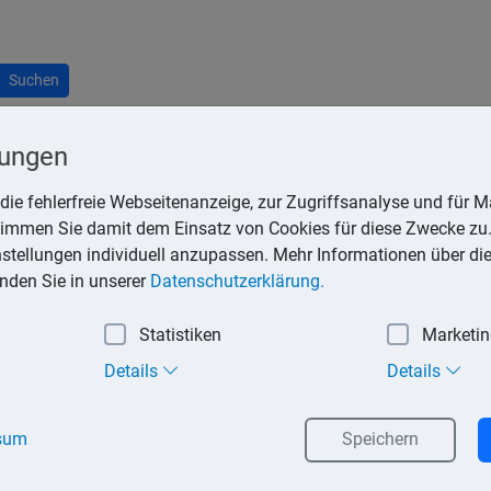
Suchen
lungen
die fehlerfreie Webseitenanzeige, zur Zugriffsanalyse und für Ma
stimmen Sie damit dem Einsatz von Cookies für diese Zwecke zu.
nen von Einkünften natürlicher Personen aus Dividenden und G
instellungen individuell anzupassen. Mehr Informationen über di
inden Sie in unserer
Datenschutzerklärung.
is in einem Betriebsvermögen gehalten (Pflicht).
Statistiken
Marketi
Beteiligungsquote beträgt mindestens 25 % (Wahlrecht).
Details
Details
teiligungsquote beträgt mindestens 1 % und der Anteilseigner ist
sum
Speichern
d veräußert (Pflicht).