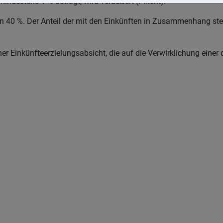
indestens 1 % beträgt, wird veräußert (Pflicht).
 von 40 %. Der Anteil der mit den Einkünften in Zusammenhang
er Einkünfteerzielungsabsicht, die auf die Verwirklichung einer 