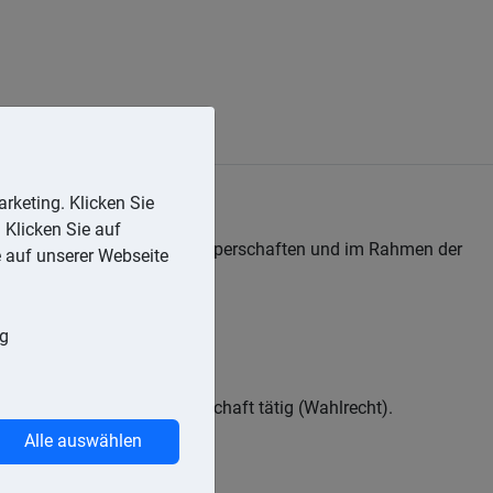
rketing. Klicken Sie
 Klicken Sie auf
ewinnausschüttungen von Körperschaften und im Rahmen der
e auf unserer Webseite
ng
 zusätzlich für die Gesellschaft tätig (Wahlrecht).
Alle auswählen