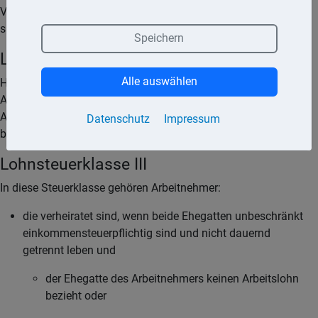
Voraussetzungen für die Steuerklasse III oder IV nicht erfüllt
sind.
Speichern
Lohnsteuerklasse II
Alle auswählen
Hierzu gehören die unter Lohnsteuerklasse I genannten
Arbeitnehmer, bei denen jedoch der Entlastungsbetrag für
Alleinerziehende (§ 24b Einkommensteuergesetz – EStG) zu
Datenschutz
Impressum
berücksichtigen ist.
Lohnsteuerklasse III
In diese Steuerklasse gehören Arbeitnehmer:
die verheiratet sind, wenn beide Ehegatten unbeschränkt
einkommensteuerpflichtig sind und nicht dauernd
getrennt leben und
der Ehegatte des Arbeitnehmers keinen Arbeitslohn
bezieht oder