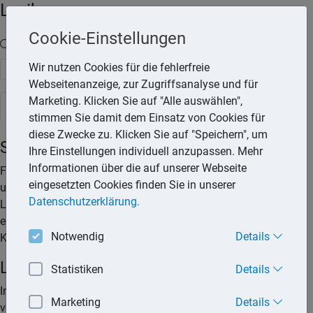
Lexika
Cookie-Einstellungen
Volltext-Suche in den Lexika
Wir nutzen Cookies für die fehlerfreie
Suchen
Webseitenanzeige, zur Zugriffsanalyse und für
Marketing. Klicken Sie auf "Alle auswählen",
Steuerlexikon
stimmen Sie damit dem Einsatz von Cookies für
diese Zwecke zu. Klicken Sie auf "Speichern", um
Steuerklassen
Ihre Einstellungen individuell anzupassen. Mehr
Informationen über die auf unserer Webseite
Für die Durchführung des Lohnsteuerabzugs werden
eingesetzten Cookies finden Sie in unserer
unbeschränkt einkommensteuerpflichtigen Arbeitnehmern
Datenschutzerklärung.
Lohnsteuerklassen zugewiesen. Ehepartner können zwischen
einzelnen Lohnsteuerklassen bzw. Steuerklassen-
Notwendig
Details
Kombinationen wählen. Im Einzelnen gilt folgendes:
Lohnsteuerklasse I
Statistiken
Details
In die Steuerklasse I gehören Arbeitnehmer, die ledig,
Marketing
Details
verheiratet, verwitwet oder geschieden sind und bei denen die