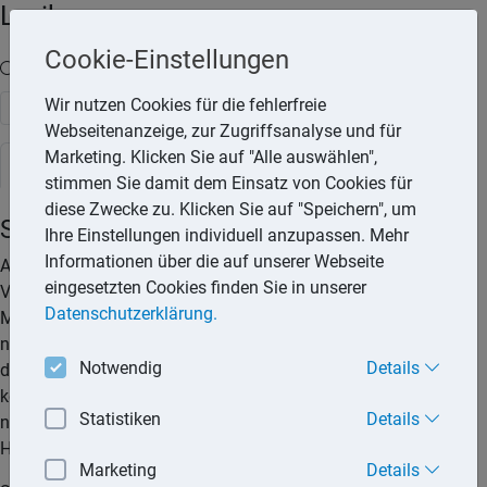
Lexika
Cookie-Einstellungen
Volltext-Suche in den Lexika
Wir nutzen Cookies für die fehlerfreie
Suchen
Webseitenanzeige, zur Zugriffsanalyse und für
Marketing. Klicken Sie auf "Alle auswählen",
Steuerlexikon
stimmen Sie damit dem Einsatz von Cookies für
diese Zwecke zu. Klicken Sie auf "Speichern", um
Sachspenden
Ihre Einstellungen individuell anzupassen. Mehr
Informationen über die auf unserer Webseite
Als Sachspenden gelten Wertabgaben aus dem geldwerten
eingesetzten Cookies finden Sie in unserer
Vermögen des Spenders. Sachspenden sind mit dem
Datenschutzerklärung.
Marktpreis (Gemeiner Wert) zu bewerten. Ab 01.01.2009 ist
nur noch dann der gemeine Wert anzusetzen, wenn es durch
Notwendig
Details
die Spende nicht zur Besteuerung oder Gewinnrealisierung
kommt. Ansonsten bemisst sich die Höhe der Zuwendung
Statistiken
Details
nach den fortgeführten Anschaffungs- und
Herstellungskosten.
Marketing
Details