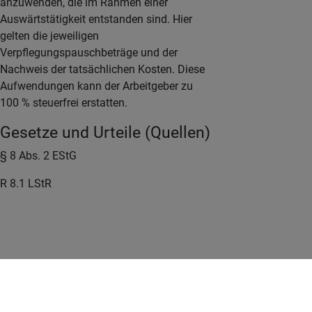
anzuwenden, die im Rahmen einer
Auswärtstätigkeit entstanden sind. Hier
gelten die jeweiligen
Verpflegungspauschbeträge und der
Nachweis der tatsächlichen Kosten. Diese
Aufwendungen kann der Arbeitgeber zu
100 % steuerfrei erstatten.
Gesetze und Urteile (Quellen)
§ 8 Abs. 2 EStG
R 8.1 LStR