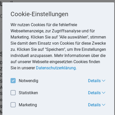
Lexika
Cookie-Einstellungen
Volltext-Suche in den Lexika
Wir nutzen Cookies für die fehlerfreie
Suchen
Webseitenanzeige, zur Zugriffsanalyse und für
Marketing. Klicken Sie auf "Alle auswählen", stimmen
Steuerlexikon
Sie damit dem Einsatz von Cookies für diese Zwecke
zu. Klicken Sie auf "Speichern", um Ihre Einstellungen
Sachbezugswerte
individuell anzupassen. Mehr Informationen über die
auf unserer Webseite eingesetzten Cookies finden
Die Sachbezugsverordnung bestimmt für
Sie in unserer
Datenschutzerklärung.
Zwecke der Sozialversicherung und für
Zwecke der Besteuerung den Wert der
Notwendig
Details
Sachbezüge, die Arbeitnehmer als Teil ihres
Arbeitsentgeltes erhalten. Die
Statistiken
Details
Sachbezugswerte werden durch Erlass der
obersten Finanzbehörden festgesetzt. Es
Marketing
Details
gelten für Sachbezüge des Arbeitnehmers pro
Monat nachfolgende Sachbezugswerte (in