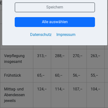
Euro):
Speichern
2024
2023
2022
2021
Alle auswählen
Verpflegung
591,–
544,–
511,–
500,–
Datenschutz
Impressum
und
Unterkunft
Verpflegung
313,–
288,–
270,–
263,–
insgesamt
Frühstück
65,–
60,–
56,–
55,–
Mittag- und
124,–
114,–
107,–
104,–
Abendessen
jeweils