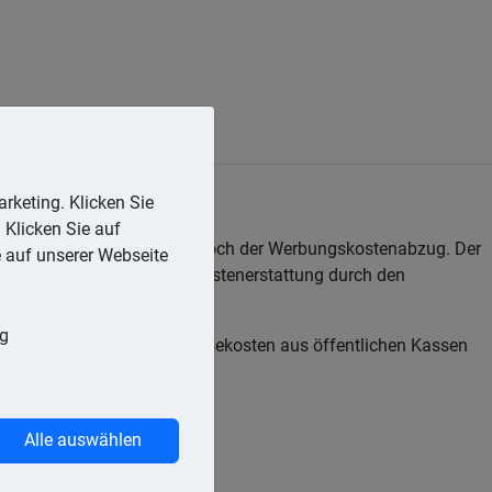
rketing. Klicken Sie
 Klicken Sie auf
 Kostenerstattung entfällt jedoch der Werbungskostenabzug. Der
e auf unserer Webseite
geltend machen. Die Reisekostenerstattung durch den
ng
pflichtig. Nur wenn die Reisekosten aus öffentlichen Kassen
Alle auswählen