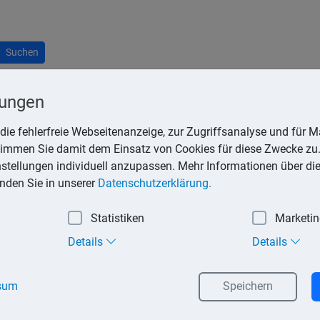
Suchen
lungen
die fehlerfreie Webseitenanzeige, zur Zugriffsanalyse und für Ma
stimmen Sie damit dem Einsatz von Cookies für diese Zwecke zu.
 liegen für den Arbeitnehmer steuerfreie Einnahmen vor. Mit der
instellungen individuell anzupassen. Mehr Informationen über di
kosten bei seinen Einkünften aus nichtselbstständiger Arbeit 
inden Sie in unserer
Datenschutzerklärung.
 die Reisekosten zu 100 % zurückerhält.
Statistiken
Marketi
etriebseinnahmen vor. Zudem sind diese Einnahmen umsatzsteuer
d damit steuerfrei.
Details
Details
sum
Speichern