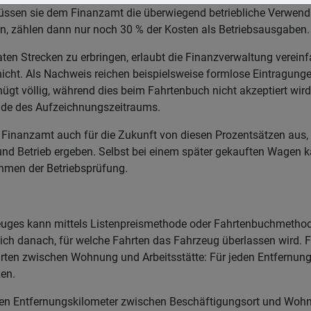
ssen sie dem Finanzamt die überwiegend betriebliche Verwendu
ren, zählen dann nur noch 30 % der Kosten als Betriebsausgaben.
aten Strecken zu erbringen, erlaubt die Finanzverwaltung vere
 nicht. Als Nachweis reichen beispielsweise formlose Eintragun
ügt völlig, während dies beim Fahrtenbuch nicht akzeptiert wird.
nde des Aufzeichnungszeitraums.
 Finanzamt auch für die Zukunft von diesen Prozentsätzen aus, 
d Betrieb ergeben. Selbst bei einem später gekauften Wagen ka
hmen der Betriebsprüfung.
zeuges kann mittels Listenpreismethode oder Fahrtenbuchmethod
h danach, für welche Fahrten das Fahrzeug überlassen wird. Für 
rten zwischen Wohnung und Arbeitsstätte: Für jeden Entfernung
en.
en Entfernungskilometer zwischen Beschäftigungsort und Wohnor