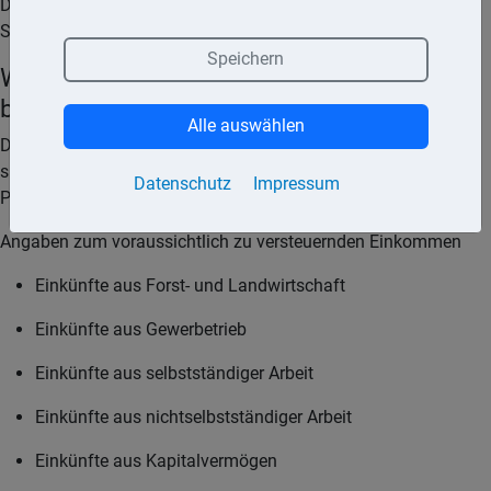
Diese Grenze errechnet sich wie folgt: Grundfreibetrag +
Sonderausgaben-Pauschbetrag + Sparer-Pauschbetrag.
Speichern
Wie und wo kann eine NV-Bescheinigung
beantragt werden?
Alle auswählen
Das Antragsformular besteht nur aus zwei Seiten und lässt
sich leicht ausfüllen. Neben den üblichen Angaben zur
Datenschutz
Impressum
Person müssen auch folgende Angaben gemacht werden:
Angaben zum voraussichtlich zu versteuernden Einkommen
Einkünfte aus Forst- und Landwirtschaft
Einkünfte aus Gewerbetrieb
Einkünfte aus selbstständiger Arbeit
Einkünfte aus nichtselbstständiger Arbeit
Einkünfte aus Kapitalvermögen