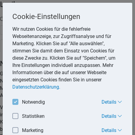
Lexika
Cookie-Einstellungen
Volltext-Suche in den Lexika
Wir nutzen Cookies für die fehlerfreie
Suchen
Webseitenanzeige, zur Zugriffsanalyse und für
Marketing. Klicken Sie auf "Alle auswählen",
Steuerlexikon
stimmen Sie damit dem Einsatz von Cookies für
diese Zwecke zu. Klicken Sie auf "Speichern", um
Nichtveranlagungsbescheinigung
Ihre Einstellungen individuell anzupassen. Mehr
Informationen über die auf unserer Webseite
Geringverdiener haben mit Hilfe einer sogenannten
eingesetzten Cookies finden Sie in unserer
Nichtveranlagungsbescheinigung (NV-Bescheinigung) die
Datenschutzerklärung.
Möglichkeit, sich auch über den Sparer-Pauschbetrag von der
Abgeltungssteuer auf Kapitalerträge befreien zu lassen.
Notwendig
Details
Voraussetzung für die Beantragung ist, dass Ihr Einkommen
inklusive Kapitalerträge den Grundfreibetrag nicht übersteigt.
Statistiken
Details
Kapitalerträge und Kursgewinne können Sie sich jedoch nur
bis zu einer gewissen Grenze steuerfrei auszahlen lassen.
Marketing
Details