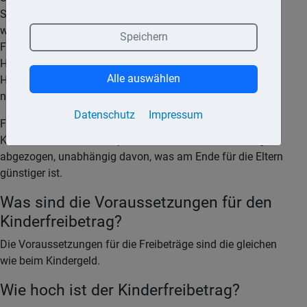
Steuerbescheid rechnet das Finanzamt automatisch aus,
was für die Eltern günstiger ist: das Kindergeld oder die
Speichern
Freibeträge. In dieser Günstigerprüfung kommt es auf die
Höhe des Einkommens der Eltern an: Ab einer bestimmten
Alle auswählen
Höhe werden die Freibeträge abgezogen. Für Eltern mit
niedrigerem Einkommen bleibt es beim Kindergeld.
Datenschutz
Impressum
Für die Berechnung von ggf. Solidaritätszuschlag und
Kirchensteuer werden in jedem Fall die Kinderfreibeträge
abgezogen, unabhängig davon, was am Ende für die Eltern
günstiger ist.
Was sind die Voraussetzungen für den
Kinderfreibetrag?
Die Voraussetzungen für die Freibeträge sind die gleichen
wie beim Kindergeld.
Wie hoch ist der Kinderfreibetrag?