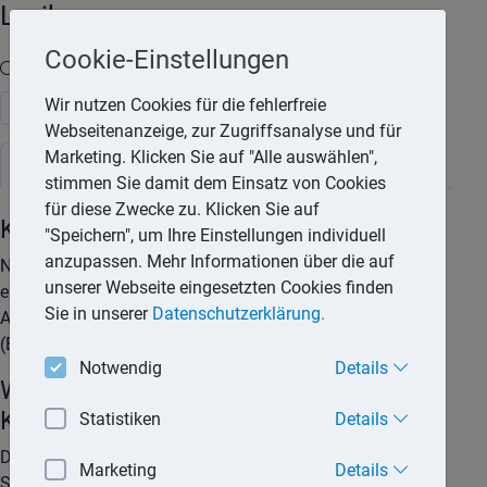
Lexika
Cookie-Einstellungen
Volltext-Suche in den Lexika
Wir nutzen Cookies für die fehlerfreie
Suchen
Webseitenanzeige, zur Zugriffsanalyse und für
Marketing. Klicken Sie auf "Alle auswählen",
Steuerlexikon
stimmen Sie damit dem Einsatz von Cookies
für diese Zwecke zu. Klicken Sie auf
Kinderfreibetrag
"Speichern", um Ihre Einstellungen individuell
anzupassen. Mehr Informationen über die auf
Neben dem Kinderfreibetrag gibt es für jedes Kind noch
unserer Webseite eingesetzten Cookies finden
einen Freibetrag für den Betreuungs-, Erziehungs- oder
Sie in unserer
Datenschutzerklärung.
Ausbildungsbedarf des Kindes (BEA-Freibetrag)
(Erziehungsfreibetrag).
Notwendig
Details
Was ist der Unterschied zwischen
Kindergeld und Kinderfreibetrag?
Statistiken
Details
Das Kindergeld ist eine Art Vorauszahlung auf den
Marketing
Details
Steuervorteil durch die Freibeträge für Kinder. Im