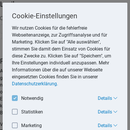
Lexika
Cookie-Einstellungen
Volltext-Suche in den Lexika
Wir nutzen Cookies für die fehlerfreie
Suchen
Webseitenanzeige, zur Zugriffsanalyse und für
Marketing. Klicken Sie auf "Alle auswählen",
Steuerlexikon
stimmen Sie damit dem Einsatz von Cookies für
diese Zwecke zu. Klicken Sie auf "Speichern", um
Fachliteratur
Ihre Einstellungen individuell anzupassen. Mehr
Informationen über die auf unserer Webseite
Aufwendungen für die Anschaffung von Fachliteratur
eingesetzten Cookies finden Sie in unserer
gehören zu den Werbungskosten bei den Einkünften aus
Datenschutzerklärung.
nichtselbstständiger Arbeit, aus Vermietung und Verpachtung
oder vor der Einführung der Abgeltungsteuer 2009 bei der
Notwendig
Details
Erzielung von Einkünften aus Kapitalvermögen. Des Weiteren
können Anschaffungskosten für Fachliteratur
Statistiken
Details
Betriebsausgaben sein.
Voraussetzung für die Abzugsfähigkeit ist, dass die
Marketing
Details