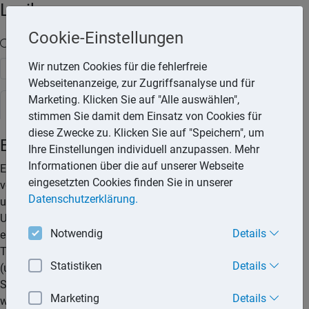
Lexika
Cookie-Einstellungen
Volltext-Suche in den Lexika
Wir nutzen Cookies für die fehlerfreie
Suchen
Webseitenanzeige, zur Zugriffsanalyse und für
Marketing. Klicken Sie auf "Alle auswählen",
Steuerlexikon
stimmen Sie damit dem Einsatz von Cookies für
diese Zwecke zu. Klicken Sie auf "Speichern", um
Einkünfte aus selbstständiger Arbeit
Ihre Einstellungen individuell anzupassen. Mehr
Informationen über die auf unserer Webseite
Eine selbstständige Tätigkeit (freiberufliche Tätigkeit) liegt
eingesetzten Cookies finden Sie in unserer
vor, wenn die Arbeit nicht weisungsgebunden ausgeübt wird
Datenschutzerklärung.
und keine Einbindung in die Organisationsstruktur eines
Unternehmens vorliegt. Für den selbstständig Tätigen muss
Notwendig
Details
ein unternehmerisches Risiko bestehen. Als freiberuflich
Tätige gelten Angehörige der sogenannten Katalogberufe
Statistiken
Details
(unter anderem: Architekten, Ärzte, Rechtsanwälte,
Steuerberater, Wirtschaftsprüfer und Schriftsteller). Auch
Marketing
Details
weitere Berufsgruppen, die § 18 des