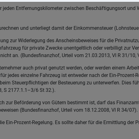
 jeden Entfernungskilometer zwischen Beschäftigungsort und W
urechnen und unterliegt damit der Einkommensteuer (Lohnsteuer
hung zur Widerlegung des Anscheinsbeweises für die Privatnutz
rzeug für private Zwecke unentgeltlich oder verbilligt zur Verfü
nicht an. (Bundesfinanzhof, Urteil vom 21.03.2013, VI R 31/10, 
ernehmer auch privat genutzt werden, oder werden einem Arbei
l für jedes einzelne Fahrzeug ist entweder nach der Ein-Prozen
eim Steuerpflichtigen der Besteuerung zu unterwerfen. Dies fü
, S 2177.1.1–3/6 St 32.).
ch zur Beförderung von Gütern bestimmt ist, darf das Finanzamt
weisen (Bundesfinanzhof, Urteil vom 18.12.2008, VI R 34/07).
die Ein-Prozent-Regelung. Es sollte daher für die Ermittlung der