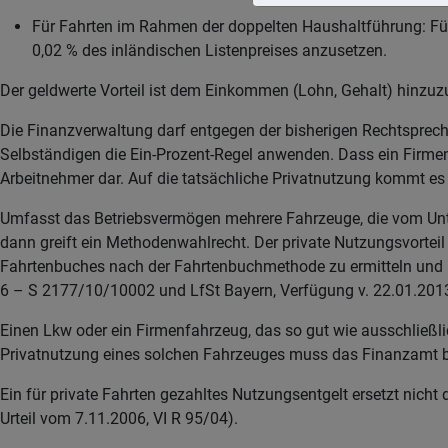
Für Fahrten im Rahmen der doppelten Haushaltführung: Für
0,02 % des inländischen Listenpreises anzusetzen.
Der geldwerte Vorteil ist dem Einkommen (Lohn, Gehalt) hinzuz
Die Finanzverwaltung darf entgegen der bisherigen Rechtsprec
Selbständigen die Ein-Prozent-Regel anwenden. Dass ein Firmenfah
Arbeitnehmer dar. Auf die tatsächliche Privatnutzung kommt es 
Umfasst das Betriebsvermögen mehrere Fahrzeuge, die vom Unt
dann greift ein Methodenwahlrecht. Der private Nutzungsvortei
Fahrtenbuches nach der Fahrtenbuchmethode zu ermitteln und b
6 – S 2177/10/10002 und LfSt Bayern, Verfügung v. 22.01.2013
Einen Lkw oder ein Firmenfahrzeug, das so gut wie ausschließli
Privatnutzung eines solchen Fahrzeuges muss das Finanzamt be
Ein für private Fahrten gezahltes Nutzungsentgelt ersetzt nicht 
Urteil vom 7.11.2006, VI R 95/04).