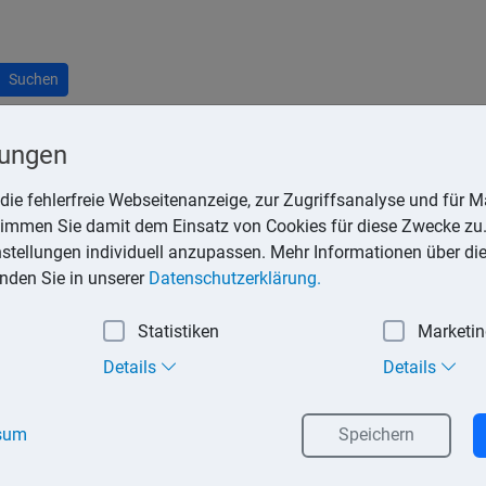
Suchen
lungen
die fehlerfreie Webseitenanzeige, zur Zugriffsanalyse und für Ma
stimmen Sie damit dem Einsatz von Cookies für diese Zwecke zu.
g) wird zur Errechnung des geldwerten Vorteils, der sich aus d
instellungen individuell anzupassen. Mehr Informationen über di
il auch durch Ermittlung des individuellen Kilometersatzes erre
inden Sie in unserer
Datenschutzerklärung.
lche Fahrten das Fahrzeug überlassen wird.
Statistiken
Marketi
ländischen Listenpreises des Fahrzeuges anzusetzen.
Details
Details
 Entfernungskilometer (nur eine Strecke, Hinweg- oder Rückweg
sum
Speichern
s nur für tatsächlich erfolgte Fahrten (Bundesfinanzhof, Urtei