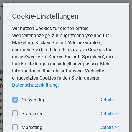
Lexika
Cookie-Einstellungen
Volltext-Suche in den Lexika
Wir nutzen Cookies für die fehlerfreie
Suchen
Webseitenanzeige, zur Zugriffsanalyse und für
Marketing. Klicken Sie auf "Alle auswählen",
Steuerlexikon
stimmen Sie damit dem Einsatz von Cookies für
diese Zwecke zu. Klicken Sie auf "Speichern", um
183-Tage-Regelung
Ihre Einstellungen individuell anzupassen. Mehr
Informationen über die auf unserer Webseite
Die 183-Tage-Regelung kann zur Anwendung kommen, wenn
eingesetzten Cookies finden Sie in unserer
ein Arbeitnehmer im Ausland tätig wird. Nach den geltenden
Datenschutzerklärung.
Doppelbesteuerungsabkommen steht das Besteuerungsrecht
der Einkünfte aus nichtselbstständiger Arbeit in der Regel
Notwendig
Details
dem Tätigkeitsstaat zu. Hiervon wird abgewichen, wenn sich
der Arbeitnehmer nicht länger als 183 Tage im Steuerjahr
Statistiken
Details
bzw. Kalenderjahr im Tätigkeitsstaat aufhält. Das
Besteuerungsrecht steht dann dem Ansässigkeitsstaat zu,
Marketing
Details
wenn zudem zwei weitere Voraussetzungen erfüllt sind: