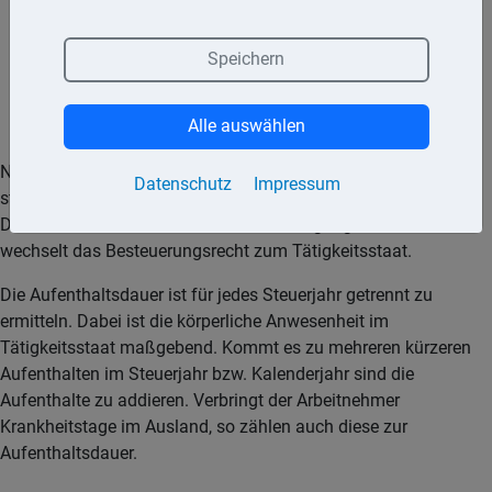
der Arbeitslohn wird nicht von einer Betriebsstätte des
Arbeitnehmers im Tätigkeitsstaat getragen,
Speichern
der die Vergütung zahlende Arbeitgeber ist nicht im
Alle auswählen
Tätigkeitsstaat ansässig.
Nur wenn alle drei aufgeführten Bedingungen erfüllt sind,
Datenschutz
Impressum
steht das Besteuerungsrecht dem Wohnsitzstaat
Deutschland zu. Ist nur eine dieser Bedingungen nicht erfüllt,
wechselt das Besteuerungsrecht zum Tätigkeitsstaat.
Die Aufenthaltsdauer ist für jedes Steuerjahr getrennt zu
ermitteln. Dabei ist die körperliche Anwesenheit im
Tätigkeitsstaat maßgebend. Kommt es zu mehreren kürzeren
Aufenthalten im Steuerjahr bzw. Kalenderjahr sind die
Aufenthalte zu addieren. Verbringt der Arbeitnehmer
Krankheitstage im Ausland, so zählen auch diese zur
Aufenthaltsdauer.