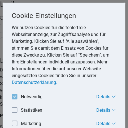
Lexika
Cookie-Einstellungen
Volltext-Suche in den Lexika
Wir nutzen Cookies für die fehlerfreie
Suchen
Webseitenanzeige, zur Zugriffsanalyse und für
Marketing. Klicken Sie auf "Alle auswählen",
Rechtslexikon
stimmen Sie damit dem Einsatz von Cookies für
diese Zwecke zu. Klicken Sie auf "Speichern", um
Behandlungsfehler des Arztes
Ihre Einstellungen individuell anzupassen. Mehr
Informationen über die auf unserer Webseite
Der Arzt haftet für die Folgen eines Behandlungsfehlers,
eingesetzten Cookies finden Sie in unserer
wenn er durch die Missachtung allgemein anerkannter
Datenschutzerklärung.
Standards beim Patienten einen Gesundheitsschaden
verursacht hat. Hat der Arzt nicht pflichtgemäß gehandelt,
Notwendig
Details
kann der Patient Schadensersatz- und
Schmerzensgeldansprüche geltend machen.
Statistiken
Details
Pflichtverletzung
Marketing
Details
Schadensersatz- und Schmerzensgeldansprüche gegenüber