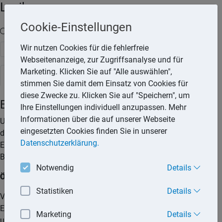
Lexika
Cookie-Einstellungen
Volltext-Suche in den Lexika
Wir nutzen Cookies für die fehlerfreie
Suchen
Webseitenanzeige, zur Zugriffsanalyse und für
Marketing. Klicken Sie auf "Alle auswählen",
Rechtslexikon
stimmen Sie damit dem Einsatz von Cookies für
diese Zwecke zu. Klicken Sie auf "Speichern", um
Beglaubigung
Ihre Einstellungen individuell anzupassen. Mehr
Informationen über die auf unserer Webseite
Unter einer Beglaubigung ist die amtliche Bescheinigung über
eingesetzten Cookies finden Sie in unserer
die Richtigkeit einer Unterschrift oder Abschrift zu verstehen.
Datenschutzerklärung.
Es ist zwischen der öffentlichen und der amtlichen
Beglaubigung zu unterscheiden.
Notwendig
Details
Öffentliche Beglaubigung
Statistiken
Details
Verlangt das Gesetz die öffentliche Beglaubigung einer
Erklärung, dann muss der Text schriftlich abgefasst und
Marketing
Details
unterschrieben sein, zusätzlich muss die Unterschrift des