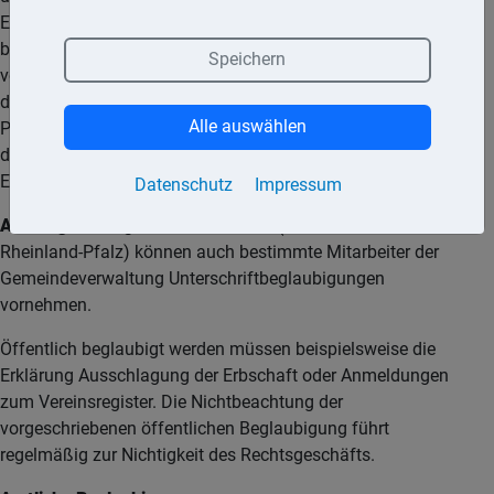
Erklärenden von einem Notar beglaubigt werden. Damit
bestätigt der Notar, dass eine Unterschrift in seiner Gegenwart
Speichern
vollzogen oder anerkannt worden ist und dass es sich bei
dem Erklärenden um die im Beglaubigungsvermerk genannte
Alle auswählen
Person handelt. Die Beglaubigung bezieht sich also nur auf
die Echtheit der Unterschrift, nicht dagegen auf den Inhalt der
Erklärung.
Datenschutz
Impressum
Achtung:
In einigen Bundesländern (z. B. in Hessen und
Rheinland-Pfalz) können auch bestimmte Mitarbeiter der
Gemeindeverwaltung Unterschriftbeglaubigungen
vornehmen.
Öffentlich beglaubigt werden müssen beispielsweise die
Erklärung Ausschlagung der Erbschaft oder Anmeldungen
zum Vereinsregister. Die Nichtbeachtung der
vorgeschriebenen öffentlichen Beglaubigung führt
regelmäßig zur Nichtigkeit des Rechtsgeschäfts.