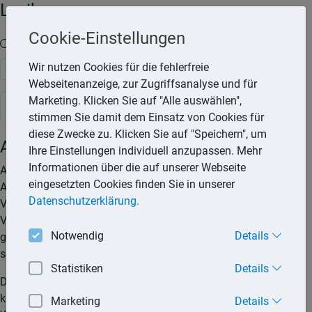
Lexika
Cookie-Einstellungen
Volltext-Suche in den Lexika
Wir nutzen Cookies für die fehlerfreie
Suchen
Webseitenanzeige, zur Zugriffsanalyse und für
Marketing. Klicken Sie auf "Alle auswählen",
Rechtslexikon
stimmen Sie damit dem Einsatz von Cookies für
diese Zwecke zu. Klicken Sie auf "Speichern", um
Alkohol im Straßenverkehr
Ihre Einstellungen individuell anzupassen. Mehr
Informationen über die auf unserer Webseite
Alkohol am Steuer ist kein Kavaliersdelikt. Wer alkoholisiert
eingesetzten Cookies finden Sie in unserer
Auto fährt, stellt ein Risiko für die allgemeine
Datenschutzerklärung.
Verkehrssicherheit dar und setzt damit das Leben anderer
Verkehrsteilnehmer aufs Spiel. Der alkoholisierte Autofahrer
Notwendig
Details
gefährdet aber nicht nur sich und andere Verkehrsteilnehmer,
sondern auch seinen Führerschein.
Statistiken
Details
Die Teilnahme am Straßenverkehr unter Einfluss von Alkohol
kann eine Ordnungswidrigkeit oder eine Straftat darstellen.
Marketing
Details