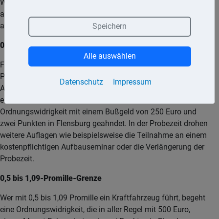
Welche Folgen es hat, wenn Autofahrer unter Alkoholeinfluss
am Straßenverkehr teilnehmen, hängt von der Promillegrenze
ab.
Speichern
0-Promille-Grenze
Alle auswählen
Für Fahranfänger in der zweijährigen Probezeit sowie für
Personen bis 21 Jahre gilt die 0-Promille-Grenze. Wird ein
Datenschutz
Impressum
Alkoholgehalt bis 0,5 Promille festgestellt und liegen keine
erkennbaren Zeichen von Fahrunsicherheit vor, wird dies als
Ordnungswidrigkeit mit einem Bußgeld von 250 Euro und
zwei Punkten in Flensburg geahndet. In der Probezeit drohen
weitere Auflagen wie beispielsweise die Teilnahme an einem
kostenpflichtigen Aufbauseminar oder die Verlängerung der
Probezeit.
0,5 bis 1,09-Promille-Grenze
Wer mit 0,5 bis 1,09 Promille ein Kraftfahrzeug führt, begeht
eine Ordnungswidrigkeit, die in aller Regel mit 500 Euro,