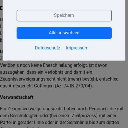
Ehepartner, Lebenspartner, Verlobte
Speichern
Das Zeugnisverweigerungsrecht haben Ehepartner,
Lebenspartner und Verlobte. Unerheblich ist, ob die Ehe bzw.
Alle auswählen
Lebenspartnerschaft zum Zeitpunkt der Aussage noch
besteht oder zwischenzeitlich geschieden worden ist.
Datenschutz
Impressum
Urteil:
Beruft sich eine Zeugin auf ein
Zeugnisverweigerungsrecht und ist über fünf Jahre nach dem
Verlöbnis noch keine Eheschließung erfolgt, ist davon
auszugehen, dass ein Verlöbnis und damit ein
Zeugnisverweigerungsrecht nicht (mehr) besteht, entschied
das Amtsgericht Göttingen (Az. 74 IN 270/04).
Verwandtschaft
Ein Zeugnisverweigerungsrecht haben auch Personen, die mit
dem Beschuldigten oder (bei einem Zivilprozess) mit einer
Partei in gerader Linie oder in der Seitenlinie bis zum dritten