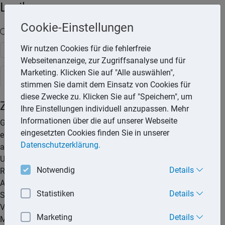
Lexika
Cookie-Einstellungen
Volltext-Suche in den Lexika
Wir nutzen Cookies für die fehlerfreie
Suchen
Webseitenanzeige, zur Zugriffsanalyse und für
Marketing. Klicken Sie auf "Alle auswählen",
Rechtslexikon
stimmen Sie damit dem Einsatz von Cookies für
diese Zwecke zu. Klicken Sie auf "Speichern", um
Zeugnisverweigerungsrecht
Ihre Einstellungen individuell anzupassen. Mehr
Informationen über die auf unserer Webseite
Grundsätzlich sind Zeugen verpflichtet, vor Gericht zu
eingesetzten Cookies finden Sie in unserer
erscheinen und wahrheitsgemäß und vollständig
Datenschutzerklärung.
auszusagen. Von diesem Grundsatz gibt es aber Ausnahmen.
Unter bestimmten Voraussetzungen haben Zeugen das
Notwendig
Details
Recht, eine Aussage vor Gericht zu verweigern. Das
Aussageverweigerungsrecht bezieht sich insbesondere auf
Statistiken
Details
Strafprozesse, Ordnungswidrigkeiten (z. B. bei
Verkehrsordnungswidrigkeiten) und Zivilprozesse (z. B. bei
Marketing
Details
Mietstreitigkeiten).