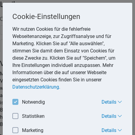
Lexika
Cookie-Einstellungen
Volltext-Suche in den Lexika
Wir nutzen Cookies für die fehlerfreie
Suchen
Webseitenanzeige, zur Zugriffsanalyse und für
Marketing. Klicken Sie auf "Alle auswählen",
Rechtslexikon
stimmen Sie damit dem Einsatz von Cookies für
diese Zwecke zu. Klicken Sie auf "Speichern", um
Vorsorgevollmacht
Ihre Einstellungen individuell anzupassen. Mehr
Informationen über die auf unserer Webseite
Mit einer Vorsorgevollmacht kann man im Voraus einen
eingesetzten Cookies finden Sie in unserer
Vertreter bevollmächtigen, Angelegenheiten zu erledigen,
Datenschutzerklärung.
wenn man dazu wegen einer Krankheit, eines Unfalls oder
altersbedingt nicht mehr oder nur noch teilweise in der Lage
Notwendig
Details
ist. Ohne eine solche Vollmacht besteht die Gefahr, dass der
Betroffene im Fürsorgefall rechtlich nicht mehr
Statistiken
Details
handlungsfähig ist und vom Betreuungsgericht eine
Betreuung angeordnet wird.
Marketing
Details