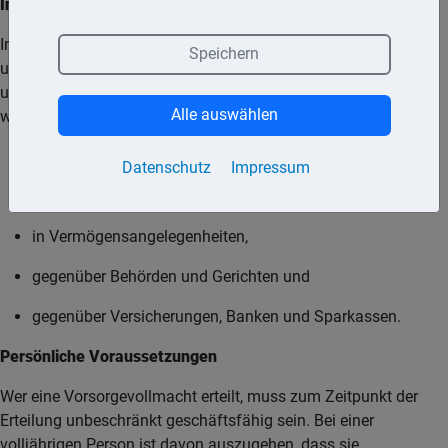
Inhalt
In einer Vorsorgevollmacht können dem Bevollmächtigten
Speichern
umfassende Vertretungsbefugnisse eingeräumt und so eine
unter Umständen notwendige rechtliche Betreuung vermieden
Alle auswählen
werden. Möglich ist u.a. die Vertretung
in Gesundheitsangelegenheiten,
Datenschutz
Impressum
bei pflegerischen Maßnahmen,
in Vermögensangelegenheiten,
gegenüber Behörden und Gerichten und
gegenüber Versicherungen, Banken und Sparkassen.
Persönliche Voraussetzungen
Wer eine Vorsorgevollmacht erteilt, muss zum Zeitpunkt der
Erteilung unbeschränkt geschäftsfähig sein. Bei einer
volljährigen Person ist davon auszugehen, dass sie