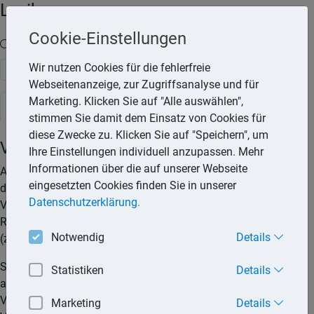
Lexika
Cookie-Einstellungen
Volltext-Suche in den Lexika
Wir nutzen Cookies für die fehlerfreie
Suchen
Webseitenanzeige, zur Zugriffsanalyse und für
Marketing. Klicken Sie auf "Alle auswählen",
Rechtslexikon
stimmen Sie damit dem Einsatz von Cookies für
diese Zwecke zu. Klicken Sie auf "Speichern", um
Versicherungsfall
Ihre Einstellungen individuell anzupassen. Mehr
Informationen über die auf unserer Webseite
Als Versicherungsfall wird das Ereignis bezeichnet, welches
eingesetzten Cookies finden Sie in unserer
die Leistungspflicht des Versicherers auslöst. Der
Datenschutzerklärung.
Versicherungsfall tritt ein, wenn die in einer
Risikobeschreibung genannten Voraussetzungen erfüllt sind
Notwendig
Details
(z. B. Einbruchdiebstahl bei einer Hausratversicherung).
Sobald der Versicherte erfährt, dass der Versicherungsfall,
Statistiken
Details
also das Ereignis, mit dessen Eintritt die Leistungspflicht des
Versicherers begründet ist, eingetreten ist, muss er dies dem
Marketing
Details