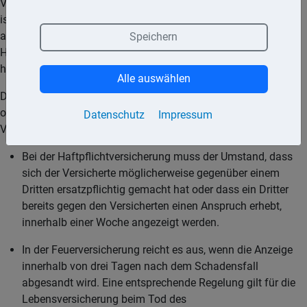
Versicherer anzeigen. Eine bestimmte Form für die Anzeige
ist gesetzlich nicht vorgeschrieben. Allerdings enthalten die
allgemeinen Versicherungsbedingungen in der Regel den
Speichern
Hinweis, dass die Schadensanzeige schriftlich zu erfolgen
habe.
Alle auswählen
Dem Versicherer muss der Schaden unverzüglich, das heißt
ohne schuldhaftes Zögern, mitgeteilt werden. Für einzelne
Datenschutz
Impressum
Versicherungsarten bestehen allerdings Sonderregelungen.
Bei der Haftpflichtversicherung muss der Umstand, dass
sich der Versicherte möglicherweise gegenüber einem
Dritten ersatzpflichtig gemacht hat oder dass ein Dritter
bereits gegen den Versicherten einen Anspruch erhebt,
innerhalb einer Woche angezeigt werden.
In der Feuerversicherung reicht es aus, wenn die Anzeige
innerhalb von drei Tagen nach dem Schadensfall
abgesandt wird. Eine entsprechende Regelung gilt für die
Lebensversicherung beim Tod des