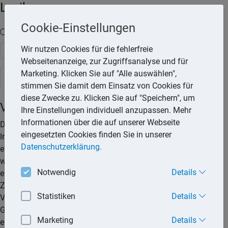
Lexika
Cookie-Einstellungen
Volltext-Suche in den Lexika
Wir nutzen Cookies für die fehlerfreie
Suchen
Webseitenanzeige, zur Zugriffsanalyse und für
Marketing. Klicken Sie auf "Alle auswählen",
Rechtslexikon
stimmen Sie damit dem Einsatz von Cookies für
diese Zwecke zu. Klicken Sie auf "Speichern", um
Verbraucherinsolvenz
Ihre Einstellungen individuell anzupassen. Mehr
Informationen über die auf unserer Webseite
Das Verbraucherinsolvenzverfahren ist ein vereinfachtes
eingesetzten Cookies finden Sie in unserer
Insolvenzverfahren zur Abwicklung der Zahlungsunfähigkeit
Datenschutzerklärung.
einer Privatperson, die weniger als 20 Gläubiger hat. Häufig
wird es auch als Privatinsolvenzverfahren bezeichnet. Ziel
Notwendig
Details
eines Verbraucherinsolvenzverfahrens ist es, bei
Zahlungsunfähigkeit eines Schuldners das vorhandene
Statistiken
Details
Vermögen zu verwerten und den Erlös gleichmäßig an die
Gläubiger zu verteilen. Die sogenannte Restschuldbefreiung
Marketing
Details
ermöglicht es, dass der Schuldner nach einer