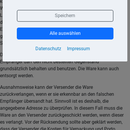
kein Kaufvertrag zustande. Der Lieferant einer unbestellten
Ware hat keine Ansprüche gegen den Verbraucher. Die
Lieferung einer unbestellten Ware stellt rechtlich ein Angebot
Speichern
dar, das angenommen oder abgelehnt werden kann. Der
Empfänger der Ware ist nicht zur Zahlung verpflichtet. Das
Alle auswählen
gilt unabhängig davon, was der Versender im beiliegenden
Schreiben behauptet.
Datenschutz
Impressum
Die unbestellte Ware muss nicht zurückgeschickt werden. Der
Empfänger darf den nicht bestellten Gegenstand
grundsätzlich behalten und benutzen. Die Ware kann auch
entsorgt werden.
Ausnahmsweise kann der Versender die Ware
zurückverlangen, wenn er sie erkennbar an den falschen
Empfänger übersandt hat. Sinnvoll ist es deshalb, die
angegebene Adresse zu überprüfen. In diesem Fall muss die
Ware an den Versender zurückgeschickt werden, wenn dieser
es verlangt. Vor der Rücksendung sollte aber geklärt werden,
dass der Versender die Kosten für Verpackung und Porto