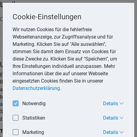
Lexika
Cookie-Einstellungen
Volltext-Suche in den Lexika
Wir nutzen Cookies für die fehlerfreie
Suchen
Webseitenanzeige, zur Zugriffsanalyse und für
Marketing. Klicken Sie auf "Alle auswählen",
Rechtslexikon
stimmen Sie damit dem Einsatz von Cookies für
diese Zwecke zu. Klicken Sie auf "Speichern", um
Unbestellte Ware
Ihre Einstellungen individuell anzupassen. Mehr
Informationen über die auf unserer Webseite
Eine Masche von Händlern ist es, Verbrauchern mit einer
eingesetzten Cookies finden Sie in unserer
Rechnung Waren (z. B. eine Zeitschrift, ein Buch oder einen
Datenschutzerklärung.
anderen Gebrauchsgegenstand) zu schicken, die diese nicht
bestellt haben. Dann wird mit Zahlungsaufforderungen Druck
Notwendig
Details
ausgeübt, und der Adressat weiß nicht, wie er mit dieser
Situation umgehen soll: Ware behalten, zurückschicken oder
Statistiken
Details
zahlen?
Tipp:
Allein durch die Lieferung unbestellter Waren kommt
Marketing
Details