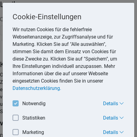
Lexika
Cookie-Einstellungen
Volltext-Suche in den Lexika
Wir nutzen Cookies für die fehlerfreie
Suchen
Webseitenanzeige, zur Zugriffsanalyse und für
Marketing. Klicken Sie auf "Alle auswählen",
Rechtslexikon
stimmen Sie damit dem Einsatz von Cookies für
diese Zwecke zu. Klicken Sie auf "Speichern", um
Kfz-Haftpflichtversicherung
Ihre Einstellungen individuell anzupassen. Mehr
Informationen über die auf unserer Webseite
Ohne Versicherungsschutz gibt es für das Fahrzeug keine
eingesetzten Cookies finden Sie in unserer
Zulassung. Die Kfz-Haftpflichtversicherung tritt insbesondere
Datenschutzerklärung.
ein, wenn durch den Gebrauch des Fahrzeugs Personen
verletzt oder getötet oder Sachen beschädigt oder zerstört
Notwendig
Details
und deswegen Schadensersatzansprüche gegenüber dem
Schadensverursacher geltend gemacht werden.
Statistiken
Details
Versicherte Risiken
Marketing
Details
Die Kfz-Haftpflichtversicherung tritt insbesondere ein, wenn