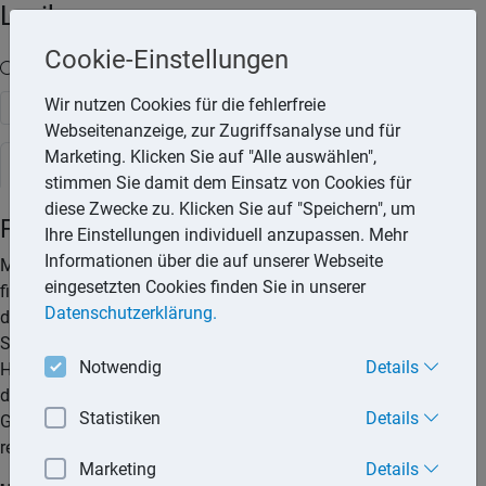
Lexika
Cookie-Einstellungen
Volltext-Suche in den Lexika
Wir nutzen Cookies für die fehlerfreie
Suchen
Webseitenanzeige, zur Zugriffsanalyse und für
Marketing. Klicken Sie auf "Alle auswählen",
Rechtslexikon
stimmen Sie damit dem Einsatz von Cookies für
diese Zwecke zu. Klicken Sie auf "Speichern", um
Fitnessstudio-Vertrag
Ihre Einstellungen individuell anzupassen. Mehr
Informationen über die auf unserer Webseite
Millionen von Hobbysportlern halten sich in Fitnessstudios
eingesetzten Cookies finden Sie in unserer
fit. Sie wollen den alltäglichen Stress abbauen und zahlen
Datenschutzerklärung.
dafür Monat für Monat viel Geld. Aber häufig beginnt erst der
Stress, wenn es um die Kündigung des Vertrags oder um
Notwendig
Details
Haftungsfragen geht, weil die Betreiber der Muckibuden über
die allgemeinen Geschäftsbedingungen einseitig zu ihren
Statistiken
Details
Gunsten die Rechtslage verändern. Dem sind allerdings
rechtliche Grenzen gesetzt.
Marketing
Details