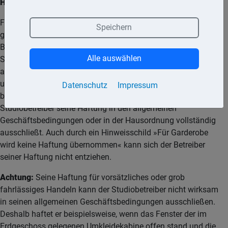
Haftung für Kleidung und Wertsachen
Für Diebstähle aus Spinden und Umkleideräumen haftet
Speichern
grundsätzlich das Fitnessstudio. In diesem Fall kann vom
Betreiber Schadensersatz verlangt werden. Dem beugen die
Alle auswählen
Studiobetreiber allerdings vor, indem sie ihre Haftung
ausschließen oder beschränken. Solche Klauseln sind aber
unwirksam, wenn sie den Kunden unangemessen
Datenschutz
Impressum
benachteiligen. Das ist insbesondere der Fall, wenn der
Studiobetreiber seine Haftung in den allgemeinen
Geschäftsbedingungen oder in der Hausordnung vollständig
ausschließt. Auch durch ein Hinweisschild »Für Garderobe
wird keine Haftung übernommen« kann sich der Betreiber
seiner Haftung nicht entziehen.
Achtung:
Seine Haftung für vorsätzliches oder grob
fahrlässiges Handeln kann der Studiobetreiber nicht wirksam
in seinen allgemeinen Geschäftsbedingungen ausschließen.
Deshalb haftet er beispielsweise, wenn das Fenster der im
Erdgeschoss gelegenen Umkleidekabine offen stand und die