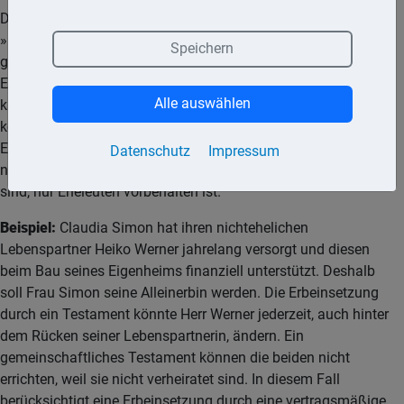
Der Abschluss eines Erbvertrags kann sinnvoll sein, wenn der
»Begünstigte« seiner Erbschaft sicher sein will, weil er seine
Speichern
ganze Lebensführung oder sein Verhalten auf die erwartete
Erbschaft oder Zuwendung ausgerichtet hat. Der Erbvertrag
Alle auswählen
kann auch für nichteheliche Lebenspartner in Betracht
kommen, weil das gemeinschaftliche Testament, in dem die
Eheleute gemeinsame Verfügungen treffen können, an die sie
Datenschutz
Impressum
nach dem Tod des erstversterbenden Ehegatten gebunden
sind, nur Eheleuten vorbehalten ist.
Beispiel:
Claudia Simon hat ihren nichtehelichen
Lebenspartner Heiko Werner jahrelang versorgt und diesen
beim Bau seines Eigenheims finanziell unterstützt. Deshalb
soll Frau Simon seine Alleinerbin werden. Die Erbeinsetzung
durch ein Testament könnte Herr Werner jederzeit, auch hinter
dem Rücken seiner Lebenspartnerin, ändern. Ein
gemeinschaftliches Testament können die beiden nicht
errichten, weil sie nicht verheiratet sind. In diesem Fall
berücksichtigt eine Erbeinsetzung durch eine vertragsmäßige