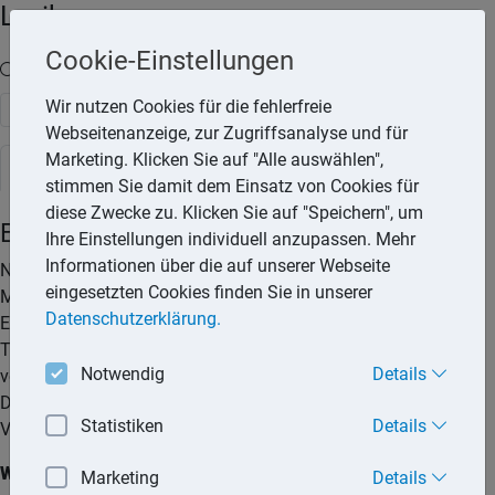
Lexika
Cookie-Einstellungen
Volltext-Suche in den Lexika
Wir nutzen Cookies für die fehlerfreie
Suchen
Webseitenanzeige, zur Zugriffsanalyse und für
Marketing. Klicken Sie auf "Alle auswählen",
Rechtslexikon
stimmen Sie damit dem Einsatz von Cookies für
diese Zwecke zu. Klicken Sie auf "Speichern", um
Erbvertrag
Ihre Einstellungen individuell anzupassen. Mehr
Informationen über die auf unserer Webseite
Neben dem Testament hat der Erblasser auch die
eingesetzten Cookies finden Sie in unserer
Möglichkeit, erbrechtliche Verfügungen durch einen
Datenschutzerklärung.
Erbvertrag zu treffen. Im Gegensatz zu Verfügungen in einem
Testament, die jederzeit widerrufen werden können, ist er bei
Notwendig
Details
vertraglichen Verfügungen im Erbvertrag an diese gebunden.
Diese können grundsätzlich nur gemeinsam mit dem
Statistiken
Details
Vertragspartner aufgehoben werden.
Wann ein Erbvertrag sinnvoll ist
Marketing
Details